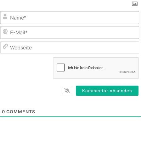
E
M
0
COMMENTS