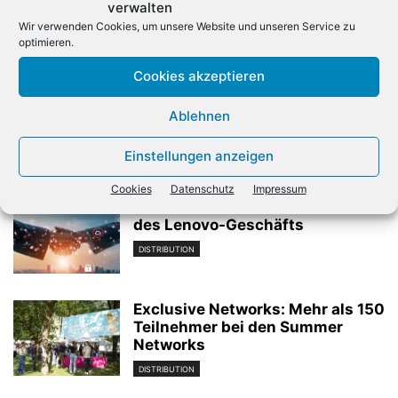
verwalten
Wir verwenden Cookies, um unsere Website und unseren Service zu
optimieren.
Vorheriger Artikel
Nächster Artikel
Cookies akzeptieren
Sonja Pierer wird
Also auf der secIT 2023 in
Deutschlandchefin von Intel
Hannover
Ablehnen
Einstellungen anzeigen
Verwandte Artikel
Cookies
Datenschutz
Impressum
Also unterstützt beim Ausbau
des Lenovo-Geschäfts
DISTRIBUTION
Exclusive Networks: Mehr als 150
Teilnehmer bei den Summer
Networks
DISTRIBUTION