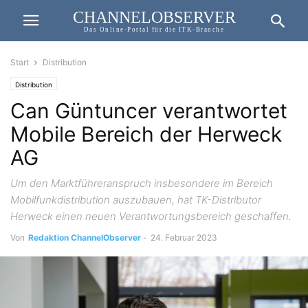
CHANNELOBSERVER
Das Online-Portal für die ITK-Branche
Start
Distribution
Distribution
Can Güntuncer verantwortet
Mobile Bereich der Herweck
AG
Um den Marktführeranspruch insbesondere im Bereich
Mobilfunkdistribution auszubauen, hat TK-Distributor
Herweck einen neuen Verantwortungsbereich geschaffen.
Von
Redaktion ChannelObserver
-
24. Februar 2023