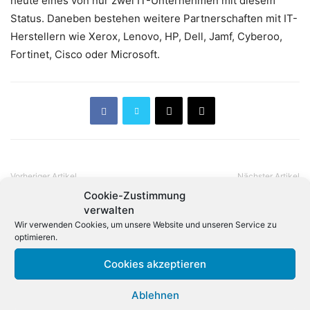
heute eines von nur zwei IT-Unternehmen mit diesem
Status. Daneben bestehen weitere Partnerschaften mit IT-
Herstellern wie Xerox, Lenovo, HP, Dell, Jamf, Cyberoo,
Fortinet, Cisco oder Microsoft.
Vorheriger Artikel
Nächster Artikel
Bitkom: Cloud Computing
Cookie-Zustimmung
Betrug mit Rücksendungen –
treibt die Digitalisierung
Mutmaßliche Bande
verwalten
angeklagt
Wir verwenden Cookies, um unsere Website und unseren Service zu
optimieren.
Cookies akzeptieren
Verwandte Artikel
Ablehnen
Also unterstützt beim Ausbau