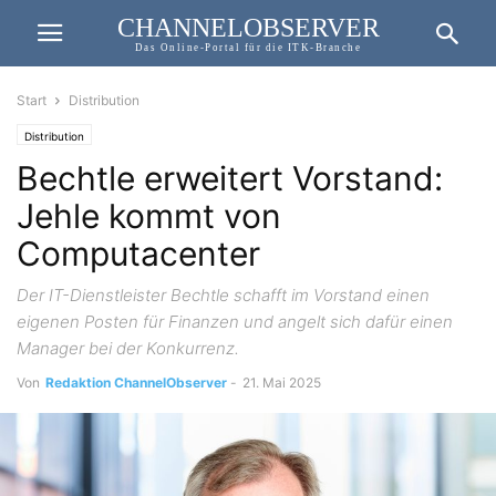
CHANNELOBSERVER
Das Online-Portal für die ITK-Branche
Start
Distribution
Distribution
Bechtle erweitert Vorstand:
Jehle kommt von
Computacenter
Der IT-Dienstleister Bechtle schafft im Vorstand einen
eigenen Posten für Finanzen und angelt sich dafür einen
Manager bei der Konkurrenz.
Von
Redaktion ChannelObserver
-
21. Mai 2025