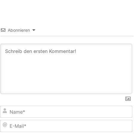
Abonnieren
E
M