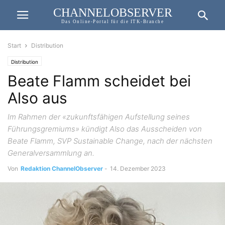
CHANNELOBSERVER
Das Online-Portal für die ITK-Branche
Start
Distribution
Distribution
Beate Flamm scheidet bei
Also aus
Im Rahmen der «zukunftsfähigen Aufstellung seines
Führungsgremiums» kündigt Also das Ausscheiden von
Beate Flamm, SVP Sustainable Change, nach der nächsten
Generalversammlung an.
Von
Redaktion ChannelObserver
-
14. Dezember 2023