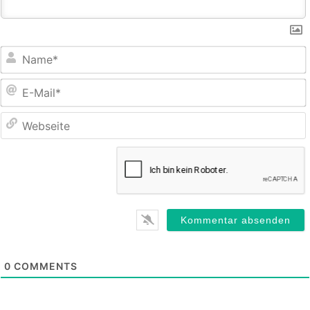
E
M
0
COMMENTS