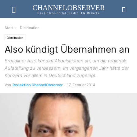
CHANNELOBSERVER
Das Online-Portal für die ITK-Branche
Start
Distribution
Distribution
Also kündigt Übernahmen an
Broadliner Also kündigt Akquisitionen an, um die regionale
Aufstellung zu verbessern. Im vergangenen Jahr hätte der
Konzern vor allem in Deutschland zugelegt.
Von
Redaktion ChannelObserver
-
17. Februar 2014