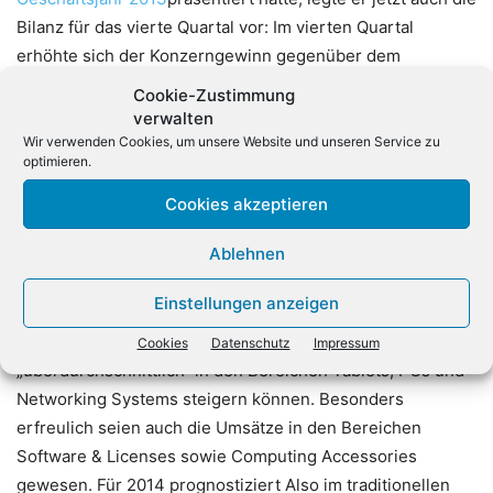
Bilanz für das vierte Quartal vor: Im vierten Quartal
erhöhte sich der Konzerngewinn gegenüber dem
Vorjahresquartal um 14,6 Prozent auf 24,4 Millionen Euro.
Cookie-Zustimmung
Der Gewinn vor Steuern (EBT) legte um 19,9 Prozent auf
verwalten
33,8 Millionen Euro zu. Trotz dem laut
Wir verwenden Cookies, um unsere Website und unseren Service zu
optimieren.
Marktforschungsinstitut Context leicht rückläufigen ITK-
Distributionsmarkt (-1.2 Prozent) hätte der Konzern den
Cookies akzeptieren
Umsatz im Marktsegment Zentraleuropa in 2013
Ablehnen
gegenüber dem Vorjahr um 6,4 Prozent von 4,772 auf
5,076 Milliarden Euro steigern können. Dieses Wachstum
Einstellungen anzeigen
sei vor allem in Deutschland erzielt worden. Der
Broadliner hätte im vergangenen Jahr seinen Absatz
Cookies
Datenschutz
Impressum
„überdurchschnittlich“ in den Bereichen Tablets, PCs und
Networking Systems steigern können. Besonders
erfreulich seien auch die Umsätze in den Bereichen
Software & Licenses sowie Computing Accessories
gewesen. Für 2014 prognostiziert Also im traditionellen