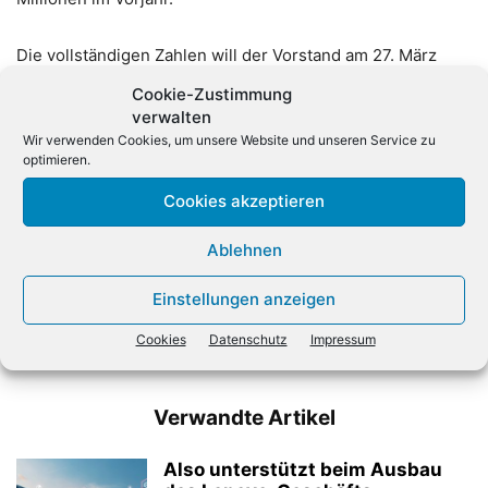
Die vollständigen Zahlen will der Vorstand am 27. März
präsentieren.
(dpa)
Cookie-Zustimmung
verwalten
Wir verwenden Cookies, um unsere Website und unseren Service zu
optimieren.
Cookies akzeptieren
Ablehnen
Vorheriger Artikel
Nächster Artikel
Einstellungen anzeigen
Bitkom: KI-Funktionen beim
Apple stoppt Cloud-
Smartphone-Kauf immer
Verschlüsselung in
Cookies
Datenschutz
Impressum
wichtiger
Großbritannien
Verwandte Artikel
Also unterstützt beim Ausbau