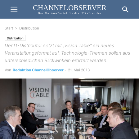
CHANNELOBSERVER
Das Online-Portal für die ITK-Branche
Start
Distribution
Distribution
Der IT-Distributor setzt mit „Vision Table“ ein neues
Veranstaltungsformat auf. Technologie-Themen sollen aus
unterschiedlichen Blickwinkeln erörtert werden.
Von
Redaktion ChannelObserver
-
21. Mai 2013