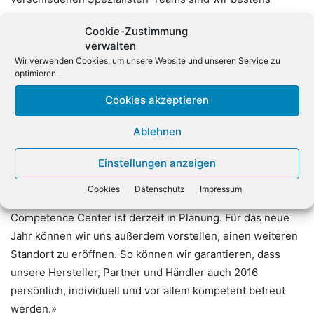
vorbereitet, um auch 2016 nicht nur die Entwicklung des
Cookie-Zustimmung
Kerngeschäfts IT-Distribution weiter zu forcieren, sondern
verwalten
vor allem auch die bestmöglichen Dienstleistungen für
Wir verwenden Cookies, um unsere Website und unseren Service zu
unsere Kunden anzubieten. Im Juli 2015 eröffneten wir
optimieren.
beispielsweise unseren neuen Standort in Lippstadt. Hier
Cookies akzeptieren
berät unser Competence Center unsere
Fachhandelspartner zu den Themen Arbeitsplatzlösungen,
Ablehnen
Displays, Dell Portfolio sowie zu Fragen rund um Storage
und Licencing. Auf diese wichtige Ressource wollen wir
Einstellungen anzeigen
auch im neuen Jahr setzen und planen deshalb unseren
Cookies
Datenschutz
Impressum
Mitarbeiterstamm fortlaufend auszubauen. Ein fünftes
Competence Center ist derzeit in Planung. Für das neue
Jahr können wir uns außerdem vorstellen, einen weiteren
Standort zu eröffnen. So können wir garantieren, dass
unsere Hersteller, Partner und Händler auch 2016
persönlich, individuell und vor allem kompetent betreut
werden.»