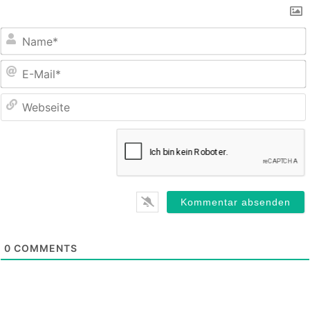
E
M
0
COMMENTS