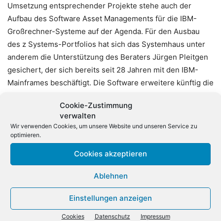
Umsetzung entsprechender Projekte stehe auch der
Aufbau des Software Asset Managements für die IBM-
Großrechner-Systeme auf der Agenda. Für den Ausbau
des z Systems-Portfolios hat sich das Systemhaus unter
anderem die Unterstützung des Beraters Jürgen Pleitgen
gesichert, der sich bereits seit 28 Jahren mit den IBM-
Mainframes beschäftigt. Die Software erweitere künftig die
Palette aller Business Units, in erster Linie im Bereich
Cookie-Zustimmung
Analytics & Data.
verwalten
Wir verwenden Cookies, um unsere Website und unseren Service zu
«Wir freuen uns, dass wir mit der z Systems-Software
optimieren.
unser IBM-Portfolio weiter abrunden können. Ziel ist es,
Cookies akzeptieren
auch hier, zu den führenden Partnern in Deutschland
werden», betont F&M-Geschäftsführer Oliver Schallhorn.
Ablehnen
Einstellungen anzeigen
Cookies
Datenschutz
Impressum