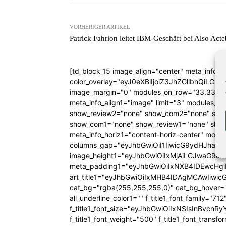
VORHERIGER ARTIKEL
Patrick Fahrion leitet IBM-Geschäft bei Also Acte
[td_block_15 image_align="center" meta_info_a
color_overlay="eyJ0eXBlIjoiZ3JhZGllbn
image_margin="0" modules_on_row="33.333
meta_info_align1="image" limit="3" modules_
show_review2="none" show_com2="none" show
show_com1="none" show_review1="none" show
meta_info_horiz1="content-horiz-center" mod
columns_gap="eyJhbGwiOiI1IiwicG9ydHJhaXQiO
image_height1="eyJhbGwiOiIxMjAiLCJwaG9uZ
meta_padding1="eyJhbGwiOiIxNXB4IDEwcHg
art_title1="eyJhbGwiOiIxMHB4IDAgMCAwIiw
cat_bg="rgba(255,255,255,0)" cat_bg_hover="rg
all_underline_color1="" f_title1_font_family="712"
f_title1_font_size="eyJhbGwiOiIxNSIsInBvcnR
f_title1_font_weight="500" f_title1_font_trans