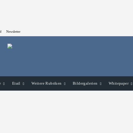
d
Newsletter
e
Etail
Weitere Rubriken
Bildergalerien
Whitepaper