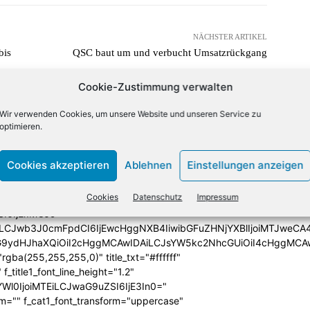
NÄCHSTER ARTIKEL
bis
QSC baut um und verbucht Umsatzrückgang
Cookie-Zustimmung verwalten
lign="bottom"
QiLCJjb2xvcjEiOiJyZ2JhKDAsMCwwLDApIiwiY29sb3IyIjoicmd
Wir verwenden Cookies, um unsere Website und unseren Service zu
33333%" columns="33.33333333%"
optimieren.
category="above" show_author2="none" show_date2="none"
_excerpt2="none" show_excerpt1="none"
Cookies akzeptieren
Ablehnen
Einstellungen anzeigen
_date1="none" show_author1="none"
ules_space1="eyJhbGwiOiIwIiwicGhvbmUiOiIzIn0="
Cookies
Datenschutz
Impressum
iIzIiwibGFuZHNjYXBlIjoiNCIsInBob25lIjoiMCJ9"
SI6IjExMCJ9"
iLCJwb3J0cmFpdCI6IjEwcHggNXB4IiwibGFuZHNjYXBlIjoiMTJweCA
icG9ydHJhaXQiOiI2cHggMCAwIDAiLCJsYW5kc2NhcGUiOiI4cHggMCA
ba(255,255,255,0)" title_txt="#ffffff"
 f_title1_font_line_height="1.2"
yYWl0IjoiMTEiLCJwaG9uZSI6IjE3In0="
form="" f_cat1_font_transform="uppercase"