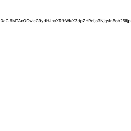
0aCI6MTAxOCwicG9ydHJhaXRfbWluX3dpZHRoIjo3NjgsInBob25lIjp7