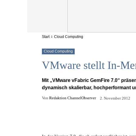
Start
Cloud Computing
Cloud Computing
VMware stellt In-Me
Mit „VMware vFabric GemFire 7.0“ präsen
dynamisch skalierbar, hochperformant un
Von
Redaktion ChannelObserver
2. November 2012
Facebook
X
Email