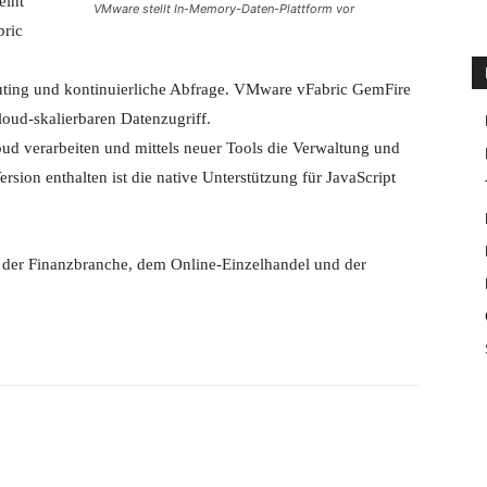
eint
VMware stellt In-Memory-Daten-Plattform vor
ric
Routing und kontinuierliche Abfrage. VMware vFabric GemFire
loud-skalierbaren Datenzugriff.
d verarbeiten und mittels neuer Tools die Verwaltung und
rsion enthalten ist die native Unterstützung für JavaScript
 der Finanzbranche, dem Online-Einzelhandel und der
Email
Drucken