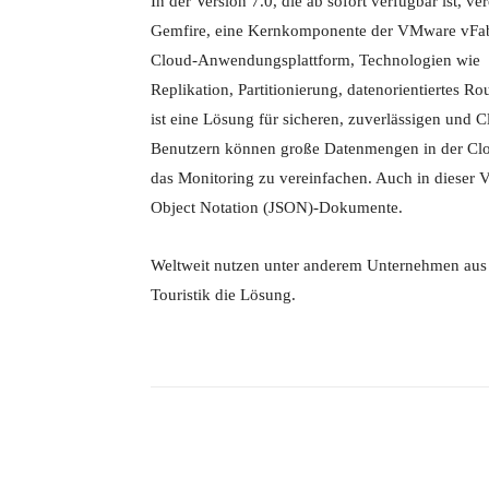
In der Version 7.0, die ab sofort verfügbar ist, ver
Gemfire, eine Kernkomponente der VMware vFab
Cloud-Anwendungsplattform, Technologien wie
Replikation, Partitionierung, datenorientiertes 
ist eine Lösung für sicheren, zuverlässigen und C
Benutzern können große Datenmengen in der Clou
das Monitoring zu vereinfachen. Auch in dieser Ve
Object Notation (JSON)-Dokumente.
Weltweit nutzen unter anderem Unternehmen aus
Touristik die Lösung.
Facebook
X
Teilen