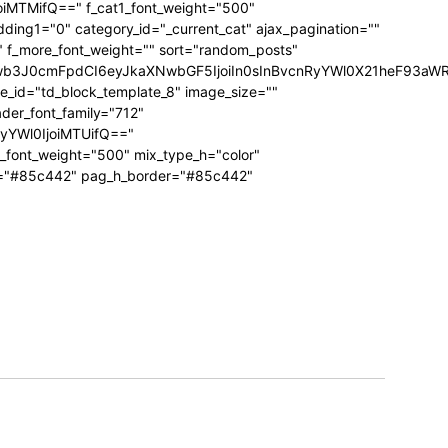
joiMTMifQ==" f_cat1_font_weight="500"
dding1="0" category_id="_current_cat" ajax_pagination=""
"" f_more_font_weight="" sort="random_posts"
Jwb3J0cmFpdCI6eyJkaXNwbGF5IjoiIn0sInBvcnRyYWl0X21heF93aWR
te_id="td_block_template_8" image_size=""
ader_font_family="712"
RyYWl0IjoiMTUifQ=="
_font_weight="500" mix_type_h="color"
bg="#85c442" pag_h_border="#85c442"