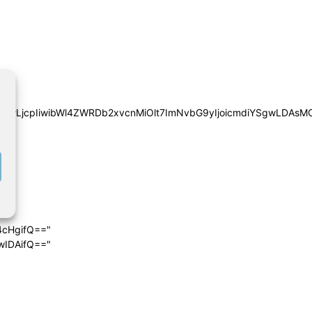
iYSgwLDAsMCwwLjcpIiwibWl4ZWRDb2xvcnMiOlt7ImNvbG9yIjoic
4cHgifQ=="
wIDAifQ=="