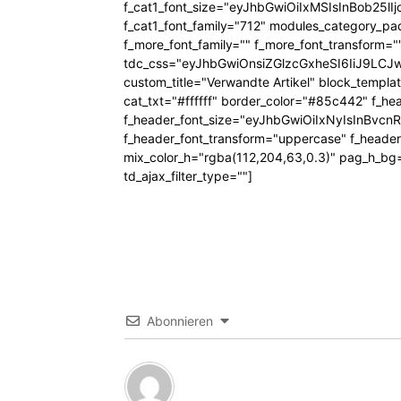
f_cat1_font_size="eyJhbGwiOiIxMSIsInBob25lI
f_cat1_font_family="712" modules_category_pa
f_more_font_family="" f_more_font_transform=
tdc_css="eyJhbGwiOnsiZGlzcGxheSI6IiJ9LC
custom_title="Verwandte Artikel" block_templa
cat_txt="#ffffff" border_color="#85c442" f_he
f_header_font_size="eyJhbGwiOiIxNyIsInBvcn
f_header_font_transform="uppercase" f_header
mix_color_h="rgba(112,204,63,0.3)" pag_h_
td_ajax_filter_type=""]
Abonnieren