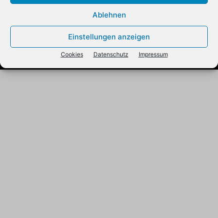
Über uns
Mediadaten
Datenschutz
Cookies
Kontakt
Ablehnen
Impressum
Einstellungen anzeigen
© 2012 - 2025 REUTER BUSINESS PUBLISHING GmbH
Cookies
Datenschutz
Impressum
Alle Rechte vorbehalten.