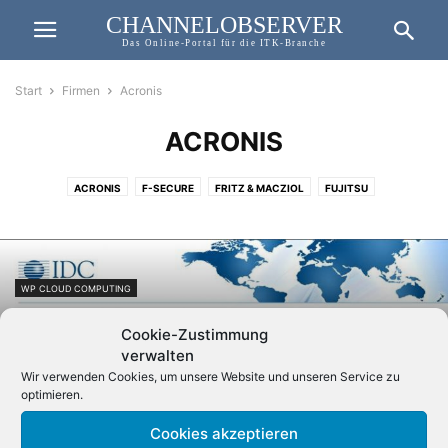
CHANNELOBSERVER
Das Online-Portal für die ITK-Branche
Start
Firmen
Acronis
ACRONIS
ACRONIS
F-SECURE
FRITZ & MACZIOL
FUJITSU
HEISE MEDIEN & CHANNELOBSERVER
IDC
IMPERVA
JUNIPER NETWORKS
METAWAYS
RICOH
SECURENVOY
VMWARE
WP CLOUD COMPUTING
Komplexität und Datenwachstum
Cookie-Zustimmung
überzeugen KMU von der Notwendigkeit
verwalten
Datensicherung der neuen...
Wir verwenden Cookies, um unsere Website und unseren Service zu
optimieren.
Cookies akzeptieren