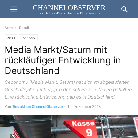
CHANNELOBSERVER
Das Online-Portal für die ITK-Branche
Start
Retail
Retail
Top Story
Media Markt/Saturn mit
rückläufiger Entwicklung in
Deutschland
Ceconomy (Media Markt, Saturn) hat sich im abgelaufenen
Geschäftsjahr nur knapp in den schwarzen Zahlen gehalten.
Eine rückläufige Entwicklung gab es in Deutschland.
Von
Redaktion ChannelObserver
-
19. Dezember 2018