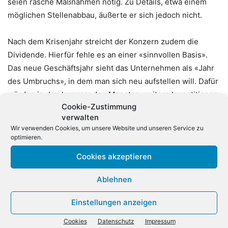
seien rasche Maßnahmen nötig. Zu Details, etwa einem
möglichen Stellenabbau, äußerte er sich jedoch nicht.
Nach dem Krisenjahr streicht der Konzern zudem die
Dividende. Hierfür fehle es an einer «sinnvollen Basis».
Das neue Geschäftsjahr sieht das Unternehmen als «Jahr
des Umbruchs», in dem man sich neu aufstellen will. Dafür
würden in den kommenden Monaten weitere Investitionen
Cookie-Zustimmung
in IT und Logistik getätigt werden. Allerdings
verwalten
prognostiziert Ceconomy für die kommenden Monate eine
Wir verwenden Cookies, um unsere Website und unseren Service zu
«verhaltene Entwicklung». Nach dem Abschied von Pieter
optimieren.
Haas übernimmt jetzt Bernhard Düttmann, Mitglied des
Cookies akzeptieren
Ceconomy-Aufsichtsrats, interimsweise die Aufgaben von
Finanzchef Mark Frese mit Wirkung zum 1. Januar 2019.
Ablehnen
Einstellungen anzeigen
Cookies
Datenschutz
Impressum