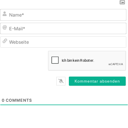
E
M
0
COMMENTS