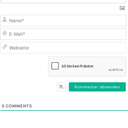
E
M
0
COMMENTS