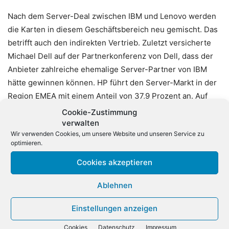
Nach dem Server-Deal zwischen IBM und Lenovo werden
die Karten in diesem Geschäftsbereich neu gemischt. Das
betrifft auch den indirekten Vertrieb. Zuletzt versicherte
Michael Dell auf der Partnerkonferenz von Dell, dass der
Anbieter zahlreiche ehemalige Server-Partner von IBM
hätte gewinnen können. HP führt den Server-Markt in der
Region EMEA mit einem Anteil von 37,9 Prozent an. Auf
dem zweiten Platz folgt Dell mit einem Anteil von 21,7
Cookie-Zustimmung
Prozent. Auf dem dritten Platz liegt IBM mit einem
verwalten
Wir verwenden Cookies, um unsere Website und unseren Service zu
Marktanteil von 9,56 Prozent. Big Blue konnte im zweiten
optimieren.
Quartal überraschenderweise noch einmal bei den x86-
Servern zulegen. Dahinter liegen Fujitsu und Cisco auf den
Cookies akzeptieren
weiteren Rängen.
Ablehnen
Einstellungen anzeigen
Cookies
Datenschutz
Impressum