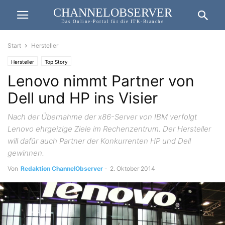
CHANNELOBSERVER
Das Online-Portal für die ITK-Branche
Start
Hersteller
Hersteller
Top Story
Lenovo nimmt Partner von
Dell und HP ins Visier
Nach der Übernahme der x86-Server von IBM verfolgt
Lenovo ehrgeizige Ziele im Rechenzentrum. Der Hersteller
will dafür auch Partner der Konkurrenten HP und Dell
gewinnen.
Von
Redaktion ChannelObserver
-
2. Oktober 2014