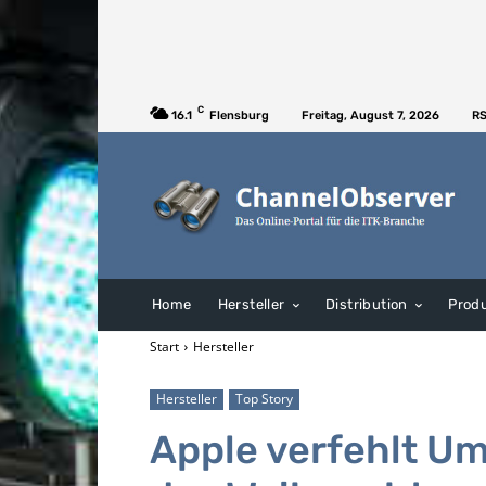
C
16.1
Flensburg
Freitag, August 7, 2026
RS
Home
Hersteller
Distribution
Prod
Start
Hersteller
Hersteller
Top Story
Apple verfehlt U