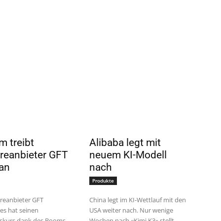
m treibt
Alibaba legt mit
reanbieter GFT
neuem KI-Modell
 an
nach
Produkte
reanbieter GFT
China legt im KI-Wettlauf mit den
es hat seinen
USA weiter nach. Nur wenige
kurs dank des Booms
Wochen nach «Kimi K3» stellt