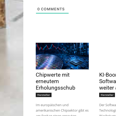
0
COMMENTS
Chipwerte mit
KI-Boo
erneutem
Softwa
Erholungsschub
weiter
Hersteller
Hersteller
Im europäischen und
Der Softwa
amerikanischen Chipsektor gibt es
Technologi
am Freitag einen erneuten
Wachstums