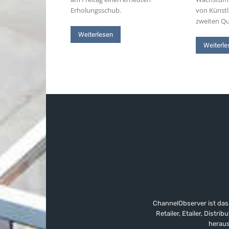
Erholungsschub.
von Künstli
zweiten Qu
Weiterlesen
Weiterle
ChannelObserver ist das
Retailer, Etailer, Dist
heraus