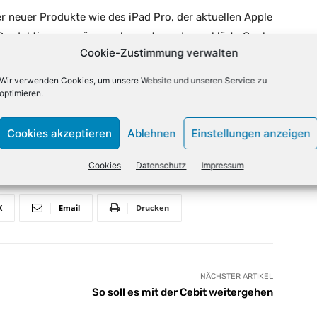
r neuer Produkte wie des iPad Pro, der aktuellen Apple
Produktionsengpässe gebremst worden, erklärte Cook.
Cookie-Zustimmung verwalten
andel nach der Senkung der Prognose mehr als sieben
ferer wurden am Donnerstag in Mitleidenschaft
Wir verwenden Cookies, um unsere Website und unseren Service zu
nachtsquartal will Apple am 29. Januar
optimieren.
Cookies akzeptieren
Ablehnen
Einstellungen anzeigen
Cookies
Datenschutz
Impressum
X
Email
Drucken
NÄCHSTER ARTIKEL
So soll es mit der Cebit weitergehen