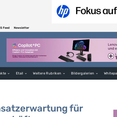
S Feed
Newsletter
ukte
Etail
Weitere Rubriken
Bildergalerien
Whitep
msatzerwartung für