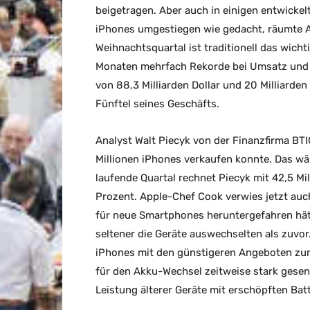
beigetragen. Aber auch in einigen entwickel
iPhones umgestiegen wie gedacht, räumte A
Weihnachtsquartal ist traditionell das wichti
Monaten mehrfach Rekorde bei Umsatz und 
von 88,3 Milliarden Dollar und 20 Milliarde
Fünftel seines Geschäfts.
Analyst Walt Piecyk von der Finanzfirma BT
Millionen iPhones verkaufen konnte. Das wä
laufende Quartal rechnet Piecyk mit 42,5 M
Prozent. Apple-Chef Cook verwies jetzt auc
für neue Smartphones heruntergefahren hät
seltener die Geräte auswechselten als zuvor
iPhones mit den günstigeren Angeboten zum 
für den Akku-Wechsel zeitweise stark gese
Leistung älterer Geräte mit erschöpften Batt