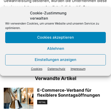
Gewährleistung bestehen, würden die Unternehmen diese
im eigenen Interesse schnellstmöglich schließen.
Cookie-Zustimmung
verwalten
Wir verwenden Cookies, um unsere Website und unseren Service zu
optimieren.
Cookies akzeptieren
Ablehnen
Vorheriger Artikel
Nächster Artikel
Apple-Zulieferer schließt
LC Systems übernimmt
Einstellungen anzeigen
Werk nach Schlägerei
Münchner Systemhaus ICS
Cookies
Datenschutz
Impressum
Verwandte Artikel
E-Commerce-Verband für
flexiblere Sonntagsöffnungen
RETAIL