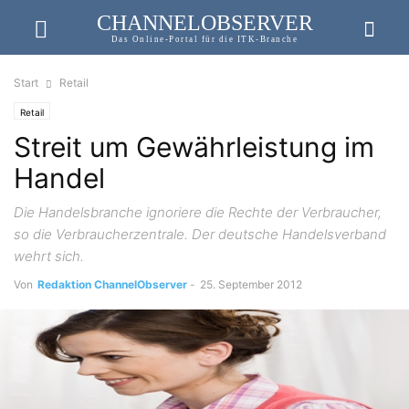
CHANNELOBSERVER
Das Online-Portal für die ITK-Branche
Start
Retail
Retail
Streit um Gewährleistung im
Handel
Die Handelsbranche ignoriere die Rechte der Verbraucher,
so die Verbraucherzentrale. Der deutsche Handelsverband
wehrt sich.
Von
Redaktion ChannelObserver
-
25. September 2012