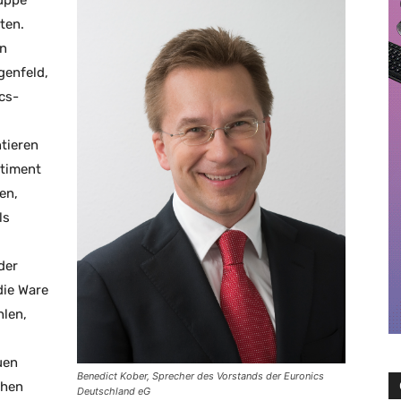
uppe
ten.
en
enfeld,
cs-
tieren
rtiment
en,
ls
der
die Ware
hlen,
uen
Benedict Kober, Sprecher des Vorstands der Euronics
chen
Deutschland eG