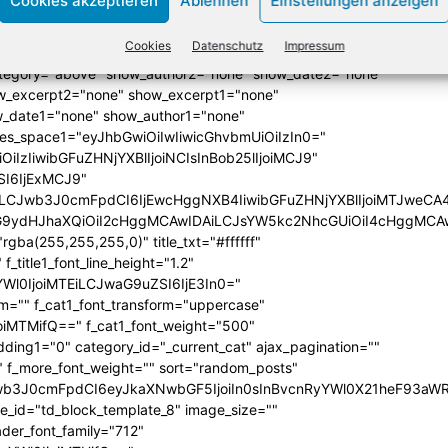
Cookies akzeptieren
Ablehnen
Einstellungen anzeigen
lign="bottom"
QiLCJjb2xvcjEiOiJyZ2JhKDAsMCwwLDApIiwiY29sb3IyIjoicmd
Cookies
Datenschutz
Impressum
33333%" columns="33.33333333%"
category="above" show_author2="none" show_date2="none"
_excerpt2="none" show_excerpt1="none"
_date1="none" show_author1="none"
ules_space1="eyJhbGwiOiIwIiwicGhvbmUiOiIzIn0="
iIzIiwibGFuZHNjYXBlIjoiNCIsInBob25lIjoiMCJ9"
SI6IjExMCJ9"
iLCJwb3J0cmFpdCI6IjEwcHggNXB4IiwibGFuZHNjYXBlIjoiMTJweCA
icG9ydHJhaXQiOiI2cHggMCAwIDAiLCJsYW5kc2NhcGUiOiI4cHggMCA
ba(255,255,255,0)" title_txt="#ffffff"
 f_title1_font_line_height="1.2"
yYWl0IjoiMTEiLCJwaG9uZSI6IjE3In0="
form="" f_cat1_font_transform="uppercase"
joiMTMifQ==" f_cat1_font_weight="500"
dding1="0" category_id="_current_cat" ajax_pagination=""
"" f_more_font_weight="" sort="random_posts"
Jwb3J0cmFpdCI6eyJkaXNwbGF5IjoiIn0sInBvcnRyYWl0X21heF93aWR
te_id="td_block_template_8" image_size=""
ader_font_family="712"