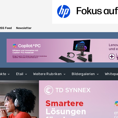
RSS Feed
Newsletter
ukte
Etail
Weitere Rubriken
Bildergalerien
Whitep