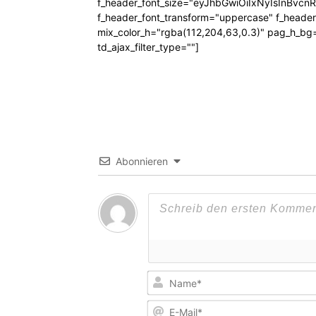
f_header_font_size="eyJhbGwiOiIxNyIsInBvcn
f_header_font_transform="uppercase" f_header
mix_color_h="rgba(112,204,63,0.3)" pag_h_
td_ajax_filter_type=""]
Abonnieren