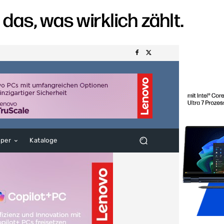
aper
Kataloge