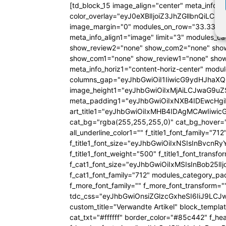
[td_block_15 image_align="center" meta_info_a
color_overlay="eyJ0eXBlIjoiZ3JhZGllbn
image_margin="0" modules_on_row="33.333
meta_info_align1="image" limit="3" modules_
show_review2="none" show_com2="none" show
show_com1="none" show_review1="none" show
meta_info_horiz1="content-horiz-center" mod
columns_gap="eyJhbGwiOiI1IiwicG9ydHJhaXQiO
image_height1="eyJhbGwiOiIxMjAiLCJwaG9uZ
meta_padding1="eyJhbGwiOiIxNXB4IDEwcHg
art_title1="eyJhbGwiOiIxMHB4IDAgMCAwIiw
cat_bg="rgba(255,255,255,0)" cat_bg_hover="rg
all_underline_color1="" f_title1_font_family="712"
f_title1_font_size="eyJhbGwiOiIxNSIsInBvcnR
f_title1_font_weight="500" f_title1_font_trans
f_cat1_font_size="eyJhbGwiOiIxMSIsInBob25lI
f_cat1_font_family="712" modules_category_pa
f_more_font_family="" f_more_font_transform=
tdc_css="eyJhbGwiOnsiZGlzcGxheSI6IiJ9LC
custom_title="Verwandte Artikel" block_templa
cat_txt="#ffffff" border_color="#85c442" f_he