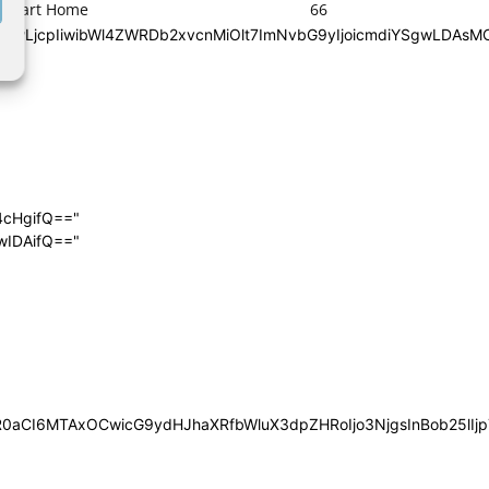
Smart Home
66
iYSgwLDAsMCwwLjcpIiwibWl4ZWRDb2xvcnMiOlt7ImNvbG9yIjoic
4cHgifQ=="
wIDAifQ=="
0aCI6MTAxOCwicG9ydHJhaXRfbWluX3dpZHRoIjo3NjgsInBob25lIjp7