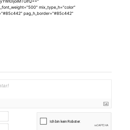
RyYWl0IjoiMTUifQ=="
_font_weight="500" mix_type_h="color"
bg="#85c442" pag_h_border="#85c442"
Name*
E-