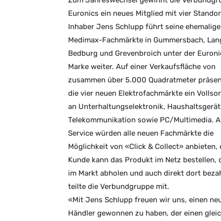
Zum Jahreswechsel gewinnt die Verbundgr
Euronics ein neues Mitglied mit vier Standor
Inhaber Jens Schlupp führt seine ehemalig
Medimax-Fachmärkte in Gummersbach, Lang
Bedburg und Grevenbroich unter der Euroni
Marke weiter. Auf einer Verkaufsfläche von
zusammen über 5.000 Quadratmeter präsen
die vier neuen Elektrofachmärkte ein Vollso
an Unterhaltungselektronik, Haushaltsgerät
Telekommunikation sowie PC/Multimedia. A
Service würden alle neuen Fachmärkte die
Möglichkeit von «Click & Collect» anbieten, 
Kunde kann das Produkt im Netz bestellen, 
im Markt abholen und auch direkt dort beza
teilte die Verbundgruppe mit.
«Mit Jens Schlupp freuen wir uns, einen ne
Händler gewonnen zu haben, der einen glei