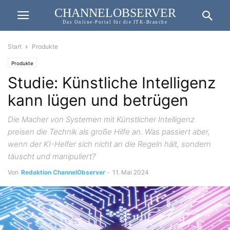
CHANNELOBSERVER
Das Online-Portal für die ITK-Branche
Start
Produkte
Produkte
Studie: Künstliche Intelligenz
kann lügen und betrügen
Die Macher von Systemen mit Künstlicher Intelligenz
preisen die Technik als große Hilfe an. Was passiert aber,
wenn der KI-Helfer sich nicht an die Regeln hält, sondern
täuscht und manipuliert?
Von
Redaktion ChannelObserver
-
11. Mai 2024