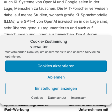
Auch KI-Systeme von OpenAI und Google seien in der
Lage, Menschen zu täuschen. Die MIT-Forscher verweisen
dabei auf mehre Studien, wonach große KI-Sprachmodelle
(LLMs) wie GPT-4 von OpenAI inzwischen in der Lage sind,
sehr überzeugend zu argumentieren und auch auf
Täuschungen und Lügen auszuweichen. Die Autoren
befürchten auch einen politischen Einfluss durch
Cookie-Zustimmung
verwalten
manipulative KI-Systeme. Sie konnten zum Beispiel vor
Wir verwenden Cookies, um unsere Website und unseren Service zu
Wahlen eingesetzt werden.
(dpa)
optimieren.
Cookies akzeptieren
Ablehnen
Einstellungen anzeigen
Cookies
Datenschutz
Impressum
Vorheriger Artikel
Nächster Artikel
Apple entschuldigt sich für
Studie: Große Gaming-
iPad-Werbung
Unternehmen mit