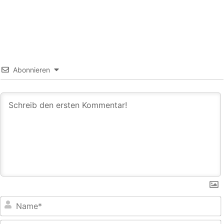
Abonnieren
E