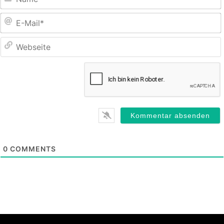
E
M
0
COMMENTS