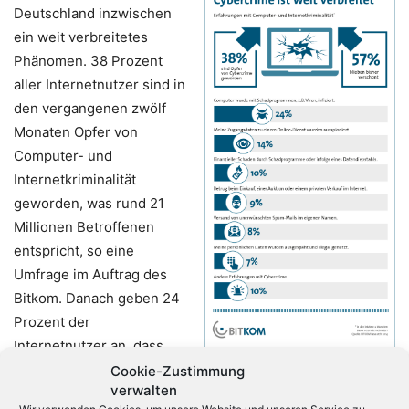
Deutschland inzwischen
ein weit verbreitetes
Phänomen. 38 Prozent
aller Internetnutzer sind in
den vergangenen zwölf
Monaten Opfer von
Computer- und
Internetkriminalität
geworden, was rund 21
Millionen Betroffenen
entspricht, so eine
Umfrage im Auftrag des
Bitkom. Danach geben 24
Prozent der
Internetnutzer an, dass
Jeder dritte Internetnutzer wurde
ihre Computer mit
Cookie-Zustimmung
Opfer von Cybercrime
verwalten
Schadproprogrammen