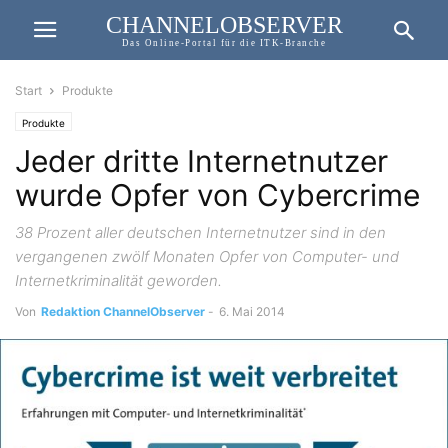
CHANNELOBSERVER
Das Online-Portal für die ITK-Branche
Start
Produkte
Produkte
Jeder dritte Internetnutzer
wurde Opfer von Cybercrime
38 Prozent aller deutschen Internetnutzer sind in den
vergangenen zwölf Monaten Opfer von Computer- und
Internetkriminalität geworden.
Von
Redaktion ChannelObserver
-
6. Mai 2014