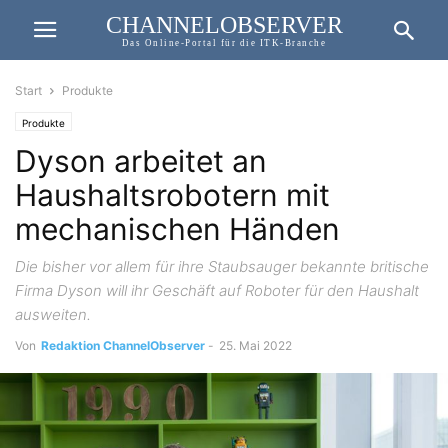
CHANNELOBSERVER
Das Online-Portal für die ITK-Branche
Start
Produkte
Produkte
Dyson arbeitet an
Haushaltsrobotern mit
mechanischen Händen
Die bisher vor allem für ihre Staubsauger bekannte britische
Firma Dyson will ihr Geschäft auf Roboter für den Haushalt
ausweiten.
Von
Redaktion ChannelObserver
-
25. Mai 2022