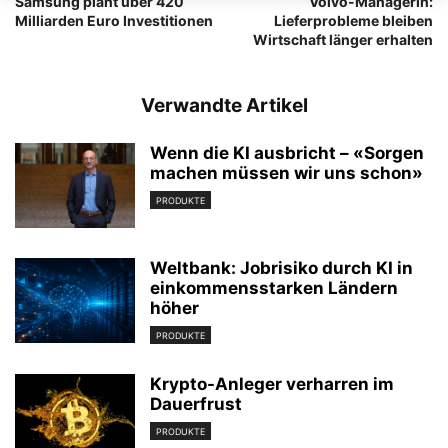
Samsung plant über 420
Volvo-Managerin:
Milliarden Euro Investitionen
Lieferprobleme bleiben
Wirtschaft länger erhalten
Verwandte Artikel
Wenn die KI ausbricht – «Sorgen
machen müssen wir uns schon»
PRODUKTE
Weltbank: Jobrisiko durch KI in
einkommensstarken Ländern
höher
PRODUKTE
Krypto-Anleger verharren im
Dauerfrust
PRODUKTE