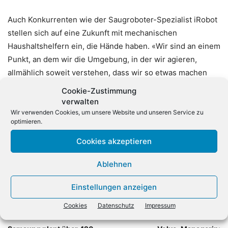
Auch Konkurrenten wie der Saugroboter-Spezialist iRobot
stellen sich auf eine Zukunft mit mechanischen
Haushaltshelfern ein, die Hände haben. «Wir sind an einem
Punkt, an dem wir die Umgebung, in der wir agieren,
allmählich soweit verstehen, dass wir so etwas machen
können», sagte iRobot-Chef Colin Angle im vergangenen
Cookie-Zustimmung
Jahr. Auch in der Industrie rätsele man aber noch, was die
verwalten
Aufgabe eines ersten Haushaltsroboters mit Armen sein
Wir verwenden Cookies, um unsere Website und unseren Service zu
optimieren.
werde, schränkte Angle damals ein. (
dpa)
Cookies akzeptieren
Ablehnen
Einstellungen anzeigen
Cookies
Datenschutz
Impressum
Vorheriger Artikel
Nächster Artikel