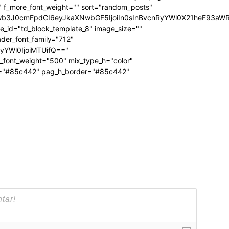
"" f_more_font_weight="" sort="random_posts"
Jwb3J0cmFpdCI6eyJkaXNwbGF5IjoiIn0sInBvcnRyYWl0X21heF93aWR
te_id="td_block_template_8" image_size=""
ader_font_family="712"
RyYWl0IjoiMTUifQ=="
_font_weight="500" mix_type_h="color"
bg="#85c442" pag_h_border="#85c442"