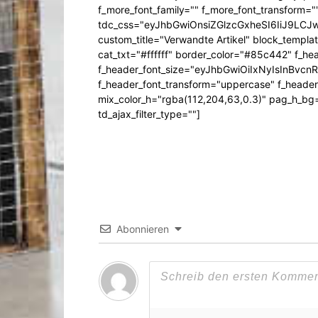
f_more_font_family="" f_more_font_transform=
tdc_css="eyJhbGwiOnsiZGlzcGxheSI6IiJ9LC
custom_title="Verwandte Artikel" block_templa
cat_txt="#ffffff" border_color="#85c442" f_he
f_header_font_size="eyJhbGwiOiIxNyIsInBvcn
f_header_font_transform="uppercase" f_header
mix_color_h="rgba(112,204,63,0.3)" pag_h_
td_ajax_filter_type=""]
Abonnieren