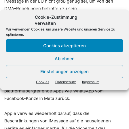
iMessage in der EU nicht groß genug sei, um von den
DMA-Regelungen betroffen zu sein.
Cookie-Zustimmung
verwalten
Das Android-Lager kritisiert unter anderem, die
Wir verwenden Cookies, um unsere Website und unseren Service zu
Exklusivität von iMessage sei ein Wettbewerbsfaktor, der
optimieren.
einen Abschied vom iPhone erschwere, da Nutzer ihre
Cookies akzeptieren
gewohnte Chat-Umgebung nicht verlieren wollten.
Ablehnen
Auch können in Apples Nachrichten-App bei Gruppen mit
mehreren Personen nur iMessage-Nutzer mitmachen. Für
Einstellungen anzeigen
eine reibungslose Chat-Kommunikation zwischen iPhones
Cookies
Datenschutz
Impressum
und Android-Telefonen greifen viele deshalb auf
plattformübergreifende Apps wie WhatsApp vom
Facebook-Konzern Meta zurück.
Apple verwies wiederholt darauf, dass die
Beschränkungen von iMessage auf die hauseigenen
Geräte es einfacher mache, für die Sicherheit des