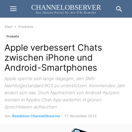
CHANNELOBSERVER
Das Online-Portal für die ITK-Branche
Start
Produkte
Produkte
Apple verbessert Chats
zwischen iPhone und
Android-Smartphones
Apple sperrte sich lange dagegen, den SMS-
Nachfolgestandard RCS zu unterstützen. Kommendes Jahr
ändert sich das. Doch Nachrichten von Android-Nutzern
werden in Apples Chat-App weiterhin in grünen
Sprechblasen auftauchen.
Von
Redaktion ChannelObserver
-
17. November 2023