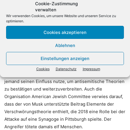
Cookie-Zustimmung
Mittwoch, darin stehe die «tatsächliche Wahrheit». Später
verwalten
ergänzte Musk, er meine «einige Gruppen» wie die
Wir verwenden Cookies, um unsere Website und unseren Service zu
jüdische Organisation Anti-Defamation League (ADL), die
optimieren.
«faktisch anti-weißen Rassismus und anti-asiatischen
Cookies akzeptieren
Rassismus» verbreiteten. In weiteren Äußerungen
bekräftigte Musk, dass es aus seiner Sicht ein Problem mit
Ablehnen
Rassismus gegenüber Weißen gebe.
Einstellungen anzeigen
ADL-Chef Jonathan Greenblatt schrieb bei X zu Musks
Cookies
Datenschutz
Impressum
Äußerungen, es sei «unbestreitbar gefährlich», wenn
jemand seinen Einfluss nutze, um antisemitische Theorien
zu bestätigen und weiterzuverbreiten. Auch die
Organisation American Jewish Committee verwies darauf,
dass der von Musk unterstützte Beitrag Elemente der
Verschwörungstheorie enthielt, die 2018 eine Rolle bei der
Attacke auf eine Synagoge in Pittsburgh spielte. Der
Angreifer tötete damals elf Menschen.