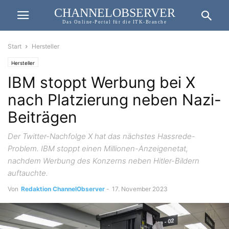
CHANNELOBSERVER
Das Online-Portal für die ITK-Branche
Start
Hersteller
Hersteller
IBM stoppt Werbung bei X
nach Platzierung neben Nazi-
Beiträgen
Der Twitter-Nachfolge X hat das nächstes Hassrede-
Problem. IBM stoppt einen Millionen-Anzeigenetat,
nachdem Werbung des Konzerns neben Hitler-Bildern
auftauchte.
Von
Redaktion ChannelObserver
-
17. November 2023