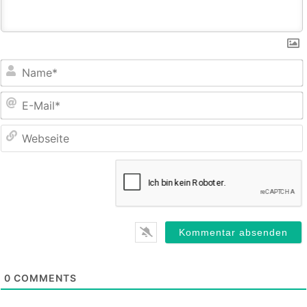
E
M
0
COMMENTS