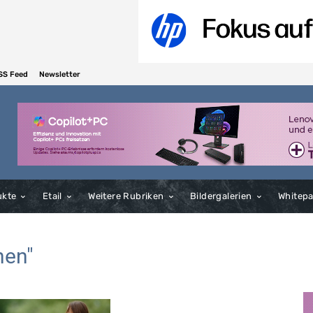
SS Feed
Newsletter
ukte
Etail
Weitere Rubriken
Bildergalerien
Whitep
hen"