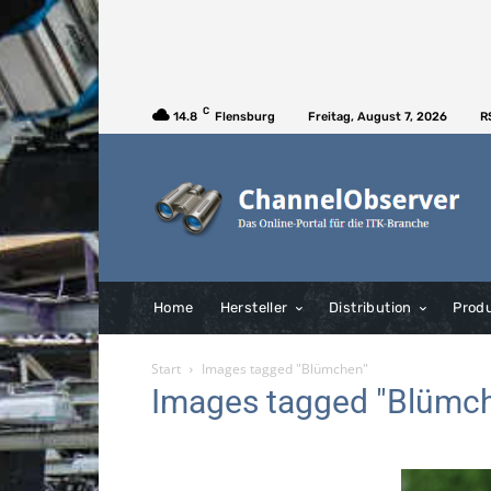
C
14.8
Flensburg
Freitag, August 7, 2026
R
Home
Hersteller
Distribution
Prod
Start
Images tagged "Blümchen"
Images tagged "Blümc