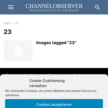
CHANNELOBSERVER
Das Online-Portal für die ITK-Branche
Start
23
23
Images tagged "23"
Über uns
Mediadaten
Datenschutz
Cookies
Kontakt
Cookie-Zustimmung
Impressum
verwalten
Wir verwenden Cookies, um unsere Website und unseren Service zu
optimieren.
© 2012 - 2025 REUTER BUSINESS PUBLISHING GmbH
Alle Rechte vorbehalten.
Cookies akzeptieren