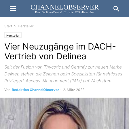
CHANNELOBSERVER
Das Online-Portal für die ITK-Branche
Start
Hersteller
Hersteller
Vier Neuzugänge im DACH-
Vertrieb von Delinea
Seit der Fusion von Thycotic und Centrify zur neuen Marke
Delinea stehen die Zeichen beim Spezialisten für nahtloses
Privileged-Access-Management (PAM) auf Wachstum.
Von
Redaktion ChannelObserver
-
2. März 2022