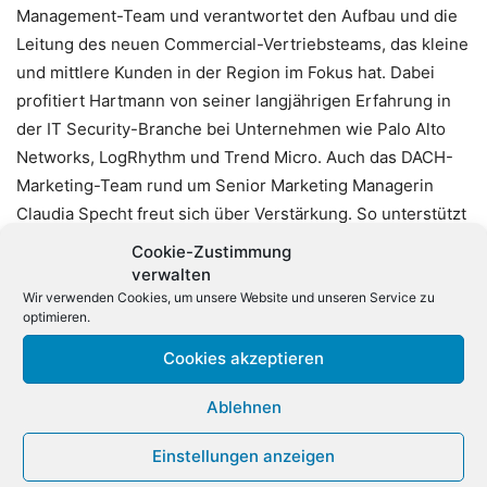
Management-Team und verantwortet den Aufbau und die
Leitung des neuen Commercial-Vertriebsteams, das kleine
und mittlere Kunden in der Region im Fokus hat. Dabei
profitiert Hartmann von seiner langjährigen Erfahrung in
der IT Security-Branche bei Unternehmen wie Palo Alto
Networks, LogRhythm und Trend Micro. Auch das DACH-
Marketing-Team rund um Senior Marketing Managerin
Claudia Specht freut sich über Verstärkung. So unterstützt
Olli David-Spickermann als Marketing Coordinator DACH
Cookie-Zustimmung
ab sofort die Umsetzung regionaler Strategien und
verwalten
Kampagnen mit dem Ziel, die Markenbekanntheit im
Wir verwenden Cookies, um unsere Website und unseren Service zu
optimieren.
deutschsprachigen Raum zu steigern und damit den
Ausbau der Vertriebspipeline zu fördern. David-
Cookies akzeptieren
Spickermann kommt von Exclusive Networks zu Delinea.
Ablehnen
Einstellungen anzeigen