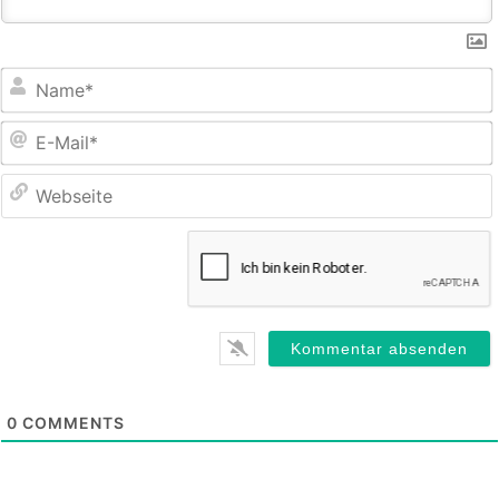
E
M
0
COMMENTS