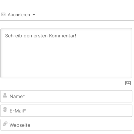
Abonnieren
E
M