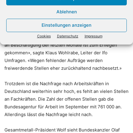
Einstellungsbereitschaft der Unternehmen in Deutschland
Ablehnen
hat einen Dämpfer erhalten», hieß es kürzlich von den
Münchner Wirtschaftsforschern. Das Ifo-
Einstellungen anzeigen
Beschäftigungsbarometer sank im September auf den
Cookies
Datenschutz
Impressum
niedrigsten Wert seit Februar 2021. «Der robuste Aufbau
an Beschäftigung der letzten Monate ist zum Erliegen
gekommen», sagte Klaus Wohlrabe, Leiter der Ifo
Umfragen. «Wegen fehlender Aufträge werden
freiwerdende Stellen eher zurückhaltend nachbesetzt.»
Trotzdem ist die Nachfrage nach Arbeitskräften in
Deutschland weiterhin sehr hoch, es fehlt an vielen Stellen
an Fachkräften. Die Zahl der offenen Stellen gab die
Bundesagentur für Arbeit im September mit 761 000 an.
Allerdings lässt die Nachfrage leicht nach.
Gesamtmetall-Präsident Wolf sieht Bundeskanzler Olaf