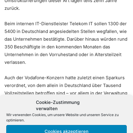
Umstrukturierungen dieser Art lägen teils zehn Jahre
zurück.
Beim internen IT-Dienstleister Telekom IT sollen 1300 der
5400 in Deutschland angesiedelten Stellen wegfallen, wie
das Unternehmen bestätigte. Darüber hinaus würden rund
350 Beschäftigte in den kommenden Monaten das
Unternehmen in den Vorruhestand oder in Altersteilzeit
verlassen.
Auch der Vodafone-Konzern hatte zuletzt einen Sparkurs
verordnet, von dem allein in Deutschland über Tausend
Vollzeitstellen betroffen sind – vor allem in der Verwaltung
und damit großteils in der Düsseldorfer
Cookie-Zustimmung
verwalten
Deutschlandzentrale.
Wir verwenden Cookies, um unsere Website und unseren Service zu
optimieren.
Laut dem Ifo-Institut macht sich die Tendenz zum Sparen
Cookies akzeptieren
auch bei Neueinstellungen bemerkbar. «Die