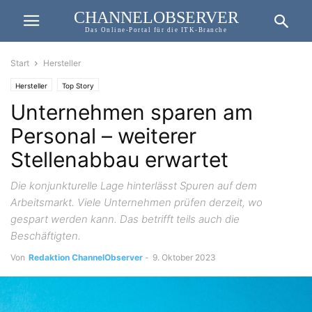
CHANNELOBSERVER
Das Online-Portal für die ITK-Branche
Start
Hersteller
Hersteller
Top Story
Unternehmen sparen am
Personal – weiterer
Stellenabbau erwartet
Die konjunkturelle Lage hinterlässt Spuren auf dem
Arbeitsmarkt. Viele Unternehmen prüfen derzeit, wo
gespart werden kann. Das betrifft teils auch die
Beschäftigten.
Von
Redaktion ChannelObserver
-
9. Oktober 2023