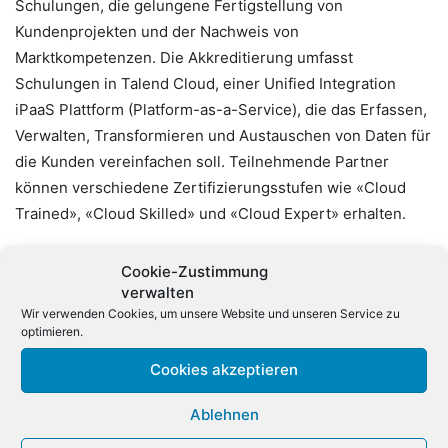
Schulungen, die gelungene Fertigstellung von
Kundenprojekten und der Nachweis von
Marktkompetenzen. Die Akkreditierung umfasst
Schulungen in Talend Cloud, einer Unified Integration
iPaaS Plattform (Platform-as-a-Service), die das Erfassen,
Verwalten, Transformieren und Austauschen von Daten für
die Kunden vereinfachen soll. Teilnehmende Partner
können verschiedene Zertifizierungsstufen wie «Cloud
Trained», «Cloud Skilled» und «Cloud Expert» erhalten.
Einige Partner weltweit haben die neue Cloud-
Cookie-Zustimmung
Akkreditierung bereits erhalten: Als «Cloud Expert»
verwalten
Wir verwenden Cookies, um unsere Website und unseren Service zu
wurden Abilis, Cimt, Cap Gemini, Datalytyx, Intodata,
optimieren.
Keyrus, Wavicle und Ysance akkreditiert, als «Cloud
Skilled» Confexx, JEMS und Synaltic und als «Cloud
Cookies akzeptieren
Trained» die Unternehmen Business & Decisions, CGI,
Ablehnen
Edgematics, Edgedatawave, Elternativa, Quinscape,
Servian, Sopra Steria und Vo2.