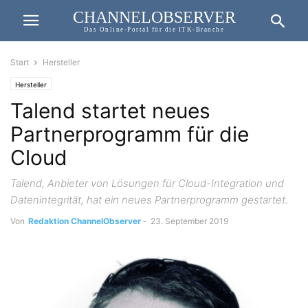
CHANNELOBSERVER
Das Online-Portal für die ITK-Branche
Start
Hersteller
Hersteller
Talend startet neues
Partnerprogramm für die
Cloud
Talend, Anbieter von Lösungen für Cloud-Integration und
Datenintegrität, hat ein neues Partnerprogramm gestartet.
Von
Redaktion ChannelObserver
-
23. September 2019