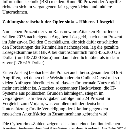
Informationstechnik (BSI) melden. Rund 90 Prozent der Angriffe
richteten sich im vergangenen Jahr gegen kleine und mittlere
Unternehmen.
Zahlungsbereitschaft der Opfer sinkt – Höheres Lösegeld
Nur sieben Prozent der von Ransomware-Attacken Betroffenen
zahlten 2025 nach eigenen Angaben Lösegeld, nach neun Prozent
im Jahr zuvor. Bei den Geschädigten, die sich dafür entschieden,
den Forderungen der Kriminellen nachzugeben, lag die gezahlte
Lösegeldsumme laut BKA bei durchschnittlich rund 456.300 US-
Dollar (rund 387.000 Euro) und damit deutlich höher als im Jahr
zuvor (276.615 Dollar).
Einen Anstieg beobachtet die Polizei auch bei sogenannten DDoS-
Angriffen, bei denen eine Website oder ein Online-Dienst mit so
vielen Anfragen überflutet wird, dass er für normale Nutzer nicht
mehr erreichbar ist. Attacken sogenannter Hacktivisten, die IT-
Systeme aus politischen Gründen lahmlegen, stiegen im
vergangenen Jahr den Angaben zufolge um 224 Prozent im
Vergleich zum Vorjahr, was vor allem mit der deutschen
Unterstützung für die Verteidigung der Ukraine gegen den
russischen Angriffskrieg in Zusammenhang gebracht wird.
Die Cybercrime-Zahlen zeigen seit Jahren einen kontinuierlichen
Anstieg, insbesondere bei Straftaten aus dem Ausland. Im Jahr 2024