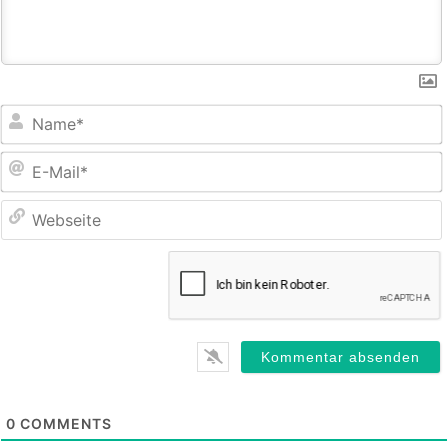
E
M
0
COMMENTS