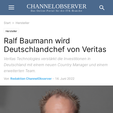
CHANNELOBSERVER
Das Online-Portal für die ITK-Branche
Start
Hersteller
Hersteller
Ralf Baumann wird
Deutschlandchef von Veritas
Veritas Technologies verstärkt die Investitionen in
Deutschland mit einem neuen Country Manager und einem
erweiterten Team.
Von
Redaktion ChannelObserver
-
14. Juni 2022