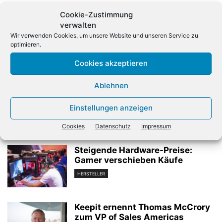
Cookie-Zustimmung
verwalten
Wir verwenden Cookies, um unsere Website und unseren Service zu
optimieren.
Vorheriger Artikel
Nächster Artikel
Cookies akzeptieren
Cloud-Geschäft verhilft
Michael Dressen
Oracle zu deutlichem
verabschiedet sich von Tech
Ablehnen
Umsatzplus
Data
Einstellungen anzeigen
Verwandte Artikel
Cookies
Datenschutz
Impressum
Steigende Hardware-Preise:
Gamer verschieben Käufe
HERSTELLER
Keepit ernennt Thomas McCrory
zum VP of Sales Americas