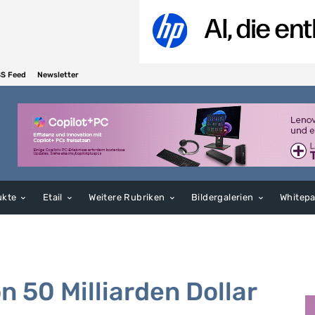
S Feed
Newsletter
ukte
Etail
Weitere Rubriken
Bildergalerien
Whitep
n 50 Milliarden Dollar