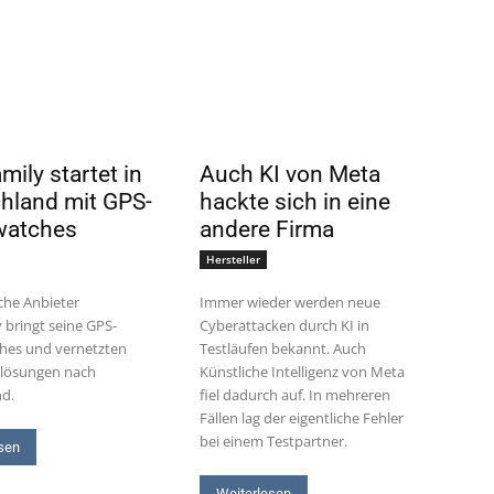
ily startet in
Auch KI von Meta
hland mit GPS-
hackte sich in eine
watches
andere Firma
Hersteller
che Anbieter
Immer wieder werden neue
 bringt seine GPS-
Cyberattacken durch KI in
hes und vernetzten
Testläufen bekannt. Auch
slösungen nach
Künstliche Intelligenz von Meta
nd.
fiel dadurch auf. In mehreren
Fällen lag der eigentliche Fehler
bei einem Testpartner.
sen
Weiterlesen