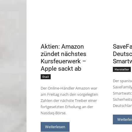
Aktien: Amazon
SaveFam
zündet nächstes
Deutsc
Kursfeuerwerk –
Smart
Apple sackt ab
Hersteller
Etail
Der spanis
SaveFamily
Der Online-Händler Amazon war
Smartwatc
am Freitag nach den vorgelegten
Sicherheit
Zahlen der nächste Treiber einer
Deutschla
fortgesetzten Erholung an der
Nasdaq-Börse.
Weiterle
Weiterlesen