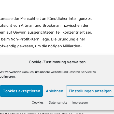
eresse der Menschheit an Künstlicher Intelligenz zu
Aufsicht von Altman und Brockman inzwischen der
em auf Gewinn ausgerichteten Teil konzentriert sei.
n beim Non-Profit-Kern liege. Die Gründung einer
notwendig gewesen, um die nötigen Milliarden-
Cookie-Zustimmung verwalten
ckman bei der Befragung Gier und verwies unter
Wir verwenden Cookies, um unsere Website und unseren Service zu
ch, in dem dieser über einen Weg zu einem
optimieren.
ckman seinerseits sagte, Musk habe die volle Kontrolle
angestrebt, weil er 80 Milliarden Dollar für den Bau
Cookies akzeptieren
Ablehnen
Einstellungen anzeigen
Cookies
Datenschutz
Impressum
Jahren den aktuellen Hype um Künstliche Intelligenz