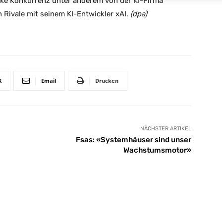
rke Konkurrenz unter anderem von der KI-Firma
n Rivale mit seinem KI-Entwickler xAI.
(dpa)
X
Email
Drucken
NÄCHSTER ARTIKEL
Fsas: «Systemhäuser sind unser
Wachstumsmotor»