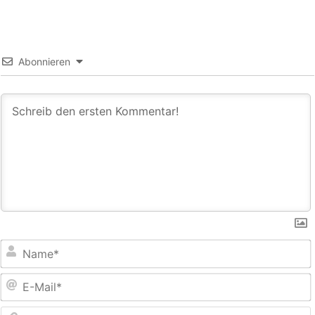
Abonnieren
E
M