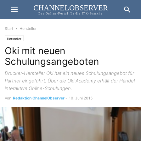
CHANNELOBSERVER
Das Online-Portal für die ITK-Branche
Start
Hersteller
Hersteller
Oki mit neuen
Schulungsangeboten
Drucker-Hersteller Oki hat ein neues Schulungsangebot für
Partner eingeführt. Über die Oki Academy erhält der Handel
interaktive Online-Schulungen.
Von
Redaktion ChannelObserver
-
10. Juni 2015