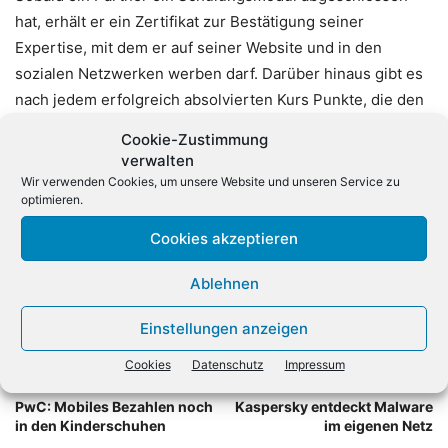
hat, erhält er ein Zertifikat zur Bestätigung seiner
Expertise, mit dem er auf seiner Website und in den
sozialen Netzwerken werben darf. Darüber hinaus gibt es
nach jedem erfolgreich absolvierten Kurs Punkte, die den
Zugriff auf weiterführende Ressourcen entsperren. Dazu
Cookie-Zustimmung
zählen beispielsweise Vertriebsvideos, die speziell für den
verwalten
Einsatz in Meetings und Präsentationen entwickelt
Wir verwenden Cookies, um unsere Website und unseren Service zu
optimieren.
wurden.
Cookies akzeptieren
Ablehnen
Einstellungen anzeigen
Cookies
Datenschutz
Impressum
Vorheriger Artikel
Nächster Artikel
PwC: Mobiles Bezahlen noch
Kaspersky entdeckt Malware
in den Kinderschuhen
im eigenen Netz