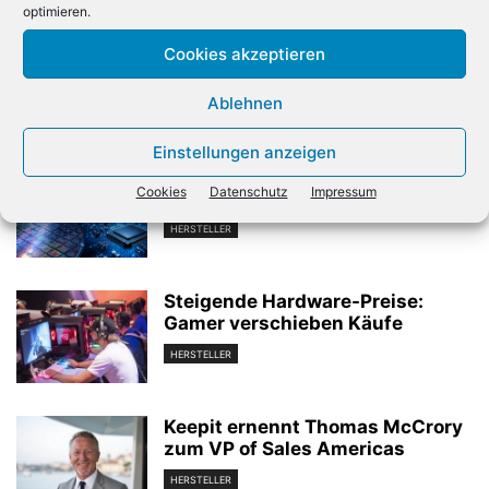
Vorheriger Artikel
Nächster Artikel
optimieren.
Samsung ordnet Sparten
Lara Maier zur Director
und Management neu
Distribution bei Igel ernannt
Cookies akzeptieren
Ablehnen
Verwandte Artikel
Einstellungen anzeigen
Chipwerte mit erneutem
Cookies
Datenschutz
Impressum
Erholungsschub
HERSTELLER
Steigende Hardware-Preise:
Gamer verschieben Käufe
HERSTELLER
Keepit ernennt Thomas McCrory
zum VP of Sales Americas
HERSTELLER