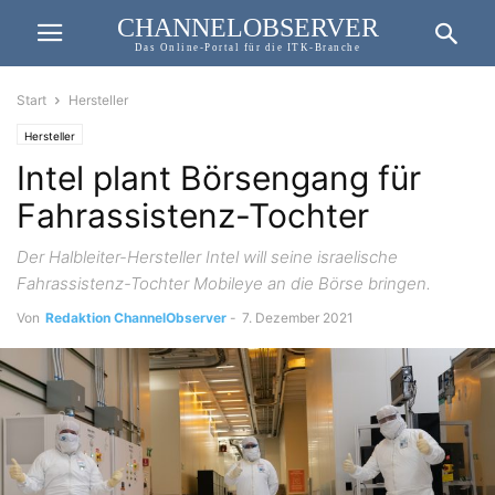
CHANNELOBSERVER
Das Online-Portal für die ITK-Branche
Start
Hersteller
Hersteller
Intel plant Börsengang für
Fahrassistenz-Tochter
Der Halbleiter-Hersteller Intel will seine israelische
Fahrassistenz-Tochter Mobileye an die Börse bringen.
Von
Redaktion ChannelObserver
-
7. Dezember 2021