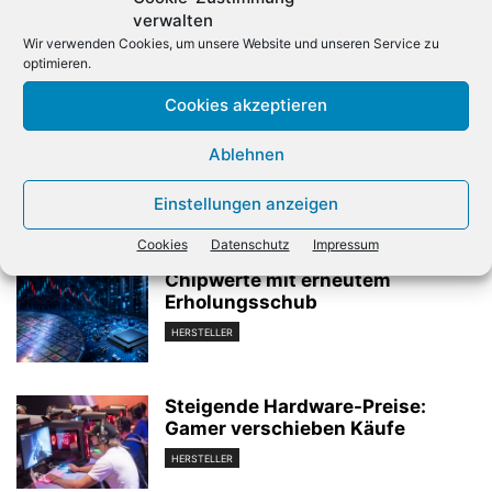
verwalten
Wir verwenden Cookies, um unsere Website und unseren Service zu
optimieren.
Cookies akzeptieren
Vorheriger Artikel
Nächster Artikel
Kartellamt: Hersteller dürfen
Amazon tritt bei Hardware-
Ablehnen
Etailer nicht reglementieren
Entwicklung auf die Bremse
Einstellungen anzeigen
Verwandte Artikel
Cookies
Datenschutz
Impressum
Chipwerte mit erneutem
Erholungsschub
HERSTELLER
Steigende Hardware-Preise:
Gamer verschieben Käufe
HERSTELLER