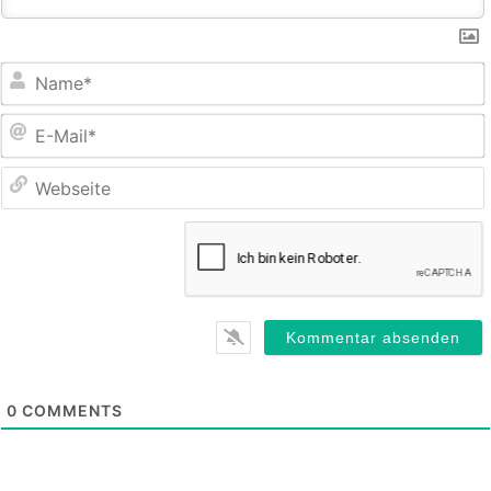
E
M
0
COMMENTS