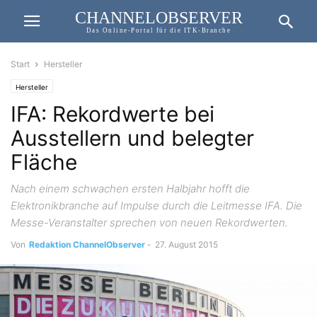
CHANNELOBSERVER
Das Online-Portal für die ITK-Branche
Start
Hersteller
Hersteller
IFA: Rekordwerte bei
Ausstellern und belegter
Fläche
Nach einem schwachen ersten Halbjahr hofft die
Elektronikbranche auf Impulse durch die Leitmesse IFA. Die
Messe-Veranstalter sprechen von neuen Rekordwerten.
Von
Redaktion ChannelObserver
-
27. August 2015