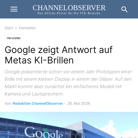
CHANNELOBSERVER
Das Online-Portal für die ITK-Branche
Start
Hersteller
Hersteller
Google zeigt Antwort auf
Metas KI-Brillen
Google präsentierte schon vor einem Jahr Prototypen einer
Brille mit einem kleinen Display in einem der Gläser. Auf den
Markt kommt aber zunächst ein einfacheres Modell mit
Kamera und Lautsprechern.
Von
Redaktion ChannelObserver
-
26. Mai 2026