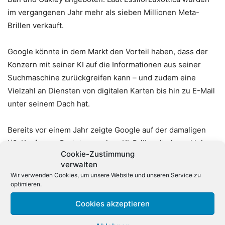
im vergangenen Jahr mehr als sieben Millionen Meta-
Brillen verkauft.
Google könnte in dem Markt den Vorteil haben, dass der
Konzern mit seiner KI auf die Informationen aus seiner
Suchmaschine zurückgreifen kann – und zudem eine
Vielzahl an Diensten von digitalen Karten bis hin zu E-Mail
unter seinem Dach hat.
Bereits vor einem Jahr zeigte Google auf der damaligen
I/O-Konferenz Prototypen einer KI-Brille mit einem kleinen
Cookie-Zustimmung
Display, auf dem auch visuelle Informationen wie
verwalten
Übersetzungen oder Routen-Anweisungen eingeblendet
Wir verwenden Cookies, um unsere Website und unseren Service zu
werden können. Diesmal gab es bei der I/O keine
optimieren.
konkreten Angaben dazu, wann solche Geräte auf den
Cookies akzeptieren
Markt kommen. Dem Finanzdienst Bloomberg zufolge wird
ein Debüt im kommenden Jahr angepeilt. Medienberichten