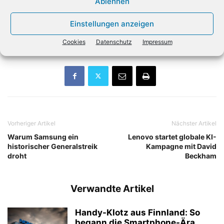
Ablehnen
zufolge arbeitet auch Apple schon seit Jahren an solchen
Brillen – könnte aber ebenfalls zunächst Modelle ohne
Einstellungen anzeigen
Display herausbringen.
(dpa)
Cookies
Datenschutz
Impressum
Vorheriger Artikel
Nächster Artikel
Warum Samsung ein
Lenovo startet globale KI-
historischer Generalstreik
Kampagne mit David
droht
Beckham
Verwandte Artikel
Handy-Klotz aus Finnland: So
begann die Smartphone-Ära