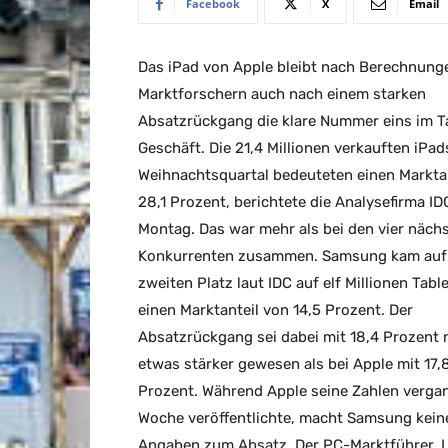
Facebook
X
Email
Das iPad von Apple bleibt nach Berechnung
Marktforschern auch nach einem starken
Absatzrückgang die klare Nummer eins im T
Geschäft. Die 21,4 Millionen verkauften iPad
Weihnachtsquartal bedeuteten einen Markta
28,1 Prozent, berichtete die Analysefirma I
Montag. Das war mehr als bei den vier näch
Konkurrenten zusammen. Samsung kam au
zweiten Platz laut IDC auf elf Millionen Tabl
einen Marktanteil von 14,5 Prozent. Der
Absatzrückgang sei dabei mit 18,4 Prozent
etwas stärker gewesen als bei Apple mit 17,
Prozent. Während Apple seine Zahlen verga
Woche veröffentlichte, macht Samsung kein
Angaben zum Absatz. Der PC-Marktführer