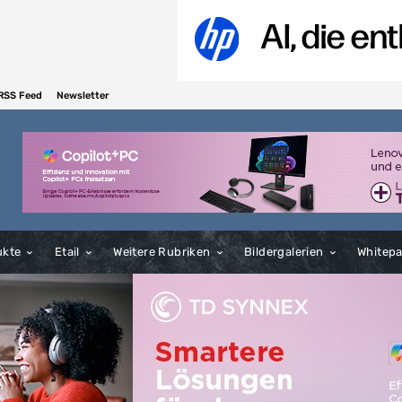
RSS Feed
Newsletter
ukte
Etail
Weitere Rubriken
Bildergalerien
Whitep