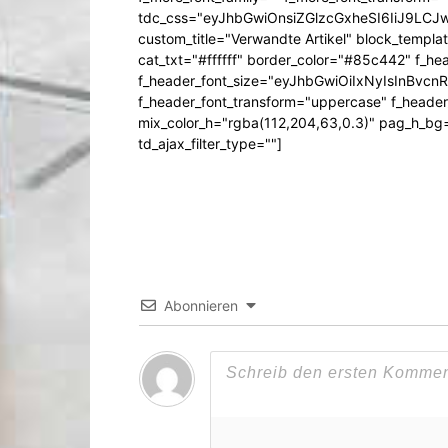
tdc_css="eyJhbGwiOnsiZGlzcGxheSI6IiJ9LC
custom_title="Verwandte Artikel" block_templa
cat_txt="#ffffff" border_color="#85c442" f_he
f_header_font_size="eyJhbGwiOiIxNyIsInBvcn
f_header_font_transform="uppercase" f_header
mix_color_h="rgba(112,204,63,0.3)" pag_h_
td_ajax_filter_type=""]
Abonnieren