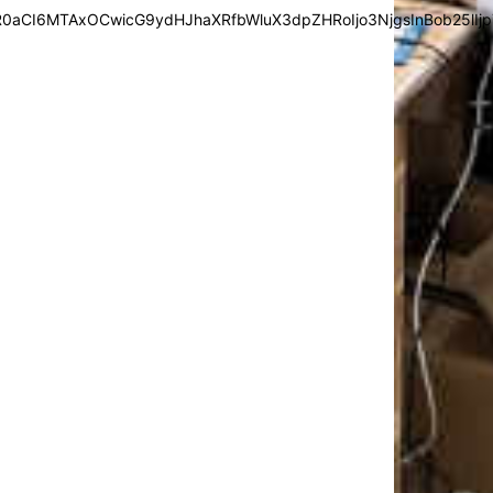
0aCI6MTAxOCwicG9ydHJhaXRfbWluX3dpZHRoIjo3NjgsInBob25lIjp7