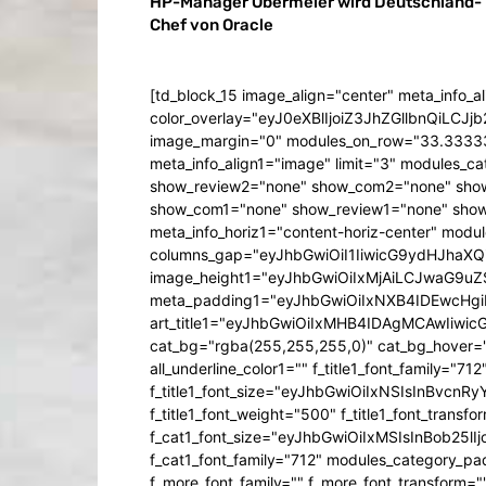
HP-Manager Obermeier wird Deutschland-
Chef von Oracle
[td_block_15 image_align="center" meta_info_a
color_overlay="eyJ0eXBlIjoiZ3JhZGllbn
image_margin="0" modules_on_row="33.333
meta_info_align1="image" limit="3" modules_
show_review2="none" show_com2="none" show
show_com1="none" show_review1="none" show
meta_info_horiz1="content-horiz-center" mod
columns_gap="eyJhbGwiOiI1IiwicG9ydHJhaXQiO
image_height1="eyJhbGwiOiIxMjAiLCJwaG9uZ
meta_padding1="eyJhbGwiOiIxNXB4IDEwcHg
art_title1="eyJhbGwiOiIxMHB4IDAgMCAwIiw
cat_bg="rgba(255,255,255,0)" cat_bg_hover="rg
all_underline_color1="" f_title1_font_family="712"
f_title1_font_size="eyJhbGwiOiIxNSIsInBvcnR
f_title1_font_weight="500" f_title1_font_trans
f_cat1_font_size="eyJhbGwiOiIxMSIsInBob25lI
f_cat1_font_family="712" modules_category_pa
f_more_font_family="" f_more_font_transform=