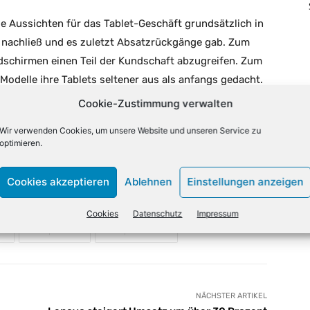
ie Aussichten für das Tablet-Geschäft grundsätzlich in
 nachließ und es zuletzt Absatzrückgänge gab. Zum
dschirmen einen Teil der Kundschaft abzugreifen. Zum
Modelle ihre Tablets seltener aus als anfangs gedacht.
rmals, er glaube an die Zukunft der Tablets und seines
Cookie-Zustimmung verwalten
die kommenden Quartale noch nicht mit einer Besserung
Wir verwenden Cookies, um unsere Website und unseren Service zu
optimieren.
Cookies akzeptieren
Ablehnen
Einstellungen anzeigen
Cookies
Datenschutz
Impressum
X
Email
Drucken
NÄCHSTER ARTIKEL