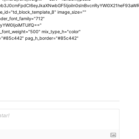
Jwb3J0cmFpdCI6eyJkaXNwbGF5IjoiIn0sInBvcnRyYWl0X21heF93aWR
te_id="td_block_template_8" image_size=""
ader_font_family="712"
RyYWl0IjoiMTUifQ=="
_font_weight="500" mix_type_h="color"
bg="#85c442" pag_h_border="#85c442"