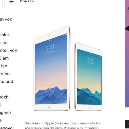
Drucken
en von
ablet-
s im
nteil von
DC am
sten
f dem
ets und
 noch
8
ngene
e
Das iPad von Apple bleibt auch nach einem starken
Lenovo
Absatzrückgang die klare Nummer eins im Tablet-