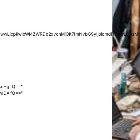
iYSgwLDAsMCwwLjcpIiwibWl4ZWRDb2xvcnMiOlt7ImNvbG9yIjoic
4cHgifQ=="
wIDAifQ=="