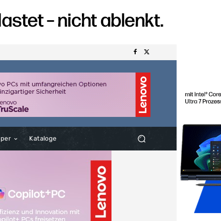
aper
Kataloge