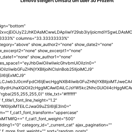
Lenovo
steigert Umsatz um über 30 Prozent
lign="bottom"
QiLCJjb2xvcjEiOiJyZ2JhKDAsMCwwLDApIiwiY29sb3IyIjoicmd
33333%" columns="33.33333333%"
category="above" show_author2="none" show_date2="none"
_excerpt2="none" show_excerpt1="none"
_date1="none" show_author1="none"
ules_space1="eyJhbGwiOiIwIiwicGhvbmUiOiIzIn0="
iIzIiwibGFuZHNjYXBlIjoiNCIsInBob25lIjoiMCJ9"
SI6IjExMCJ9"
iLCJwb3J0cmFpdCI6IjEwcHggNXB4IiwibGFuZHNjYXBlIjoiMTJweCA
icG9ydHJhaXQiOiI2cHggMCAwIDAiLCJsYW5kc2NhcGUiOiI4cHggMCA
ba(255,255,255,0)" title_txt="#ffffff"
 f_title1_font_line_height="1.2"
yYWl0IjoiMTEiLCJwaG9uZSI6IjE3In0="
form="" f_cat1_font_transform="uppercase"
joiMTMifQ==" f_cat1_font_weight="500"
dding1="0" category_id="_current_cat" ajax_pagination=""
"" f_more_font_weight="" sort="random_posts"