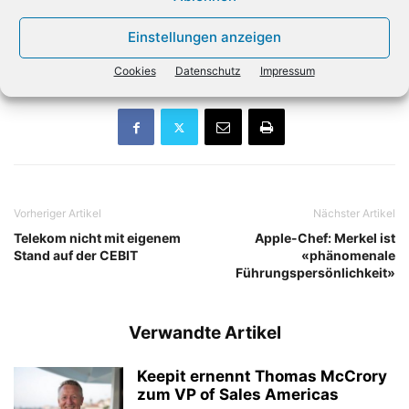
iPhone und Android-Telefone. Chen richtet die Firma als
Software Spezialisten mit dem Fokus auf Sicherheit neu
Einstellungen anzeigen
aus. (dpa)
Cookies
Datenschutz
Impressum
Vorheriger Artikel
Nächster Artikel
Telekom nicht mit eigenem
Apple-Chef: Merkel ist
Stand auf der CEBIT
«phänomenale
Führungspersönlichkeit»
Verwandte Artikel
Keepit ernennt Thomas McCrory
zum VP of Sales Americas