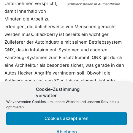
Unternehmen verspricht,
Schwachstellen in Autosoftware
damit innerhalb von
Minuten die Arbeit zu
erledigen, die üblicherweise von Menschen gemacht
werden muss. Blackberry ist bereits ein wichtiger
Zulieferer der Autoindustrie mit seinem Betriebssystem
QNX, das in Infotainment-Systemen und anderen
Fahrzeug-Systemen zum Einsatz kommt. QNX gilt durch
eine Architektur als besonders sicher, was gerade in den
Autos Hacker-Angriffe verhindern soll. Obwohl die
Software noch aus den 80er Jahren stammt, betonte
Blackberry-Chef John Chen jüngst, dass sie zuletzt von
Cookie-Zustimmung
verwalten
Grund auf erneuert wurde und noch lange die Basis für
Wir verwenden Cookies, um unsere Website und unseren Service zu
Blackberrys Geschäft mit der Autoindustrie bilden soll.
optimieren.
Cookies akzeptieren
Blackberry hatte die Anfänge des Smartphone-Geschäfts
mitgeprägt, verlor dann jedoch den Anschluss an Apples
Ablehnen