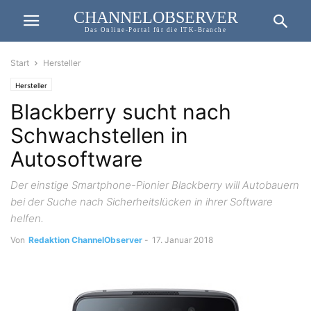
CHANNELOBSERVER
Das Online-Portal für die ITK-Branche
Start
Hersteller
Hersteller
Blackberry sucht nach
Schwachstellen in
Autosoftware
Der einstige Smartphone-Pionier Blackberry will Autobauern
bei der Suche nach Sicherheitslücken in ihrer Software
helfen.
Von
Redaktion ChannelObserver
-
17. Januar 2018