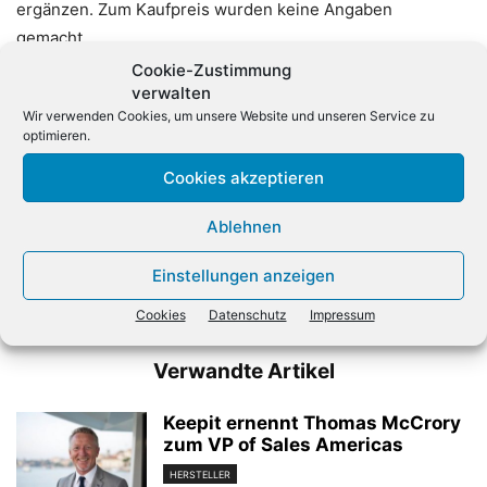
ergänzen. Zum Kaufpreis wurden keine Angaben
gemacht.
Cookie-Zustimmung
verwalten
Wir verwenden Cookies, um unsere Website und unseren Service zu
optimieren.
Cookies akzeptieren
Ablehnen
Vorheriger Artikel
Nächster Artikel
Deutschland in der
„Jeder SAP-Partner muss
Einstellungen anzeigen
Spitzengruppe beim
sich mit HANA
Breitbandausbau
auseinandersetzen“
Cookies
Datenschutz
Impressum
Verwandte Artikel
Keepit ernennt Thomas McCrory
zum VP of Sales Americas
HERSTELLER