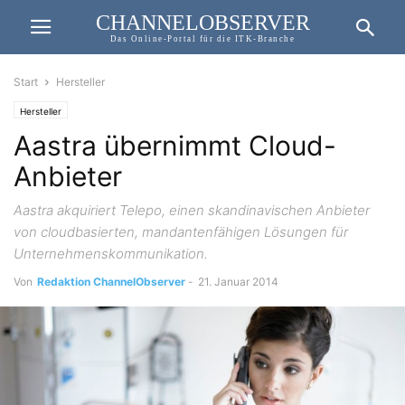
CHANNELOBSERVER
Das Online-Portal für die ITK-Branche
Start
Hersteller
Hersteller
Aastra übernimmt Cloud-
Anbieter
Aastra akquiriert Telepo, einen skandinavischen Anbieter
von cloudbasierten, mandantenfähigen Lösungen für
Unternehmenskommunikation.
Von
Redaktion ChannelObserver
-
21. Januar 2014