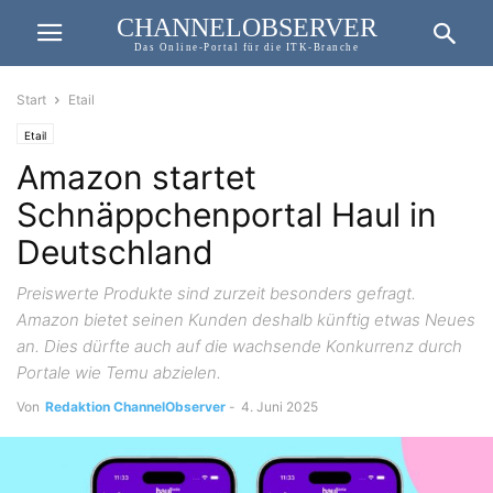
CHANNELOBSERVER
Das Online-Portal für die ITK-Branche
Start
Etail
Etail
Amazon startet
Schnäppchenportal Haul in
Deutschland
Preiswerte Produkte sind zurzeit besonders gefragt.
Amazon bietet seinen Kunden deshalb künftig etwas Neues
an. Dies dürfte auch auf die wachsende Konkurrenz durch
Portale wie Temu abzielen.
Von
Redaktion ChannelObserver
-
4. Juni 2025