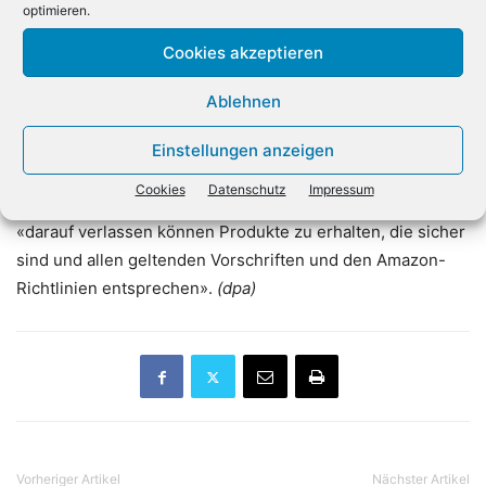
Bestellungen sollen innerhalb von zwei Wochen geliefert
optimieren.
werden, ab einem Warenkorb von 25 Euro kostenlos.
Cookies akzeptieren
Käufer können Artikel innerhalb von 15 Tagen nach
Lieferung zurückgegeben, ohne dass weitere Kosten
Ablehnen
anfallen.
Einstellungen anzeigen
Die bei Haul angebotenen Waren durchlaufen laut Amazon
Cookies
Datenschutz
Impressum
alle erforderlichen Kontrollen, so dass sich Kunden
«darauf verlassen können Produkte zu erhalten, die sicher
sind und allen geltenden Vorschriften und den Amazon-
Richtlinien entsprechen».
(dpa)
Vorheriger Artikel
Nächster Artikel