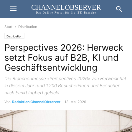
CHANNELOBSERVER
Das Online-Portal für die ITK-Branche
Start
Distribution
Distribution
Perspectives 2026: Herweck
setzt Fokus auf B2B, KI und
Geschäftsentwicklung
Die Branchenmesse «Perspectives 2026» von Herweck hat
in diesem Jahr rund 1.200 Besucherinnen und Besucher
nach Sankt Ingbert gelockt.
Von
Redaktion ChannelObserver
-
13. Mai 2026