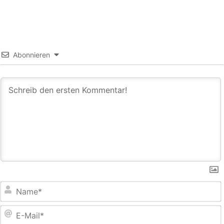
Abonnieren
E
M