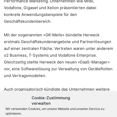
Performance Marketing. Unternehmen wie Mitel,
Vodafone, Gigaset und Xelion präsentierten dabei
konkrete Anwendungsbeispiele für den
Geschäftskundenbereich.
Mit der sogenannten «GK-Meile» bündelte Herweck
erstmals Geschäftskundenangebote und Partnerlösungen
auf einer zentralen Fläche. Vertreten waren unter anderem
o2 Business, T-Systems und Vodafone Enterprise.
Gleichzeitig stellte Herweck den neuen «DaaS-Manager»
vor, eine Softwarelösung zur Verwaltung von Geräteflotten
und Vertragsmodellen.
Auch organisatorisch kündigte das Unternehmen weitere
Schritte an. Dazu zählen die Erweiterung des
Cookie-Zustimmung
Netzwerktechnik-Portfolios durch die Partnerschaft mit
verwalten
Wir verwenden Cookies, um unsere Website und unseren Service zu
Zyxel sowie der Ausbau von Dienstleistungen für
optimieren.
Fachhandelspartner. Nach Unternehmensangaben konnte