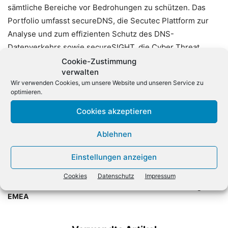
sämtliche Bereiche vor Bedrohungen zu schützen. Das
Portfolio umfasst secureDNS, die Secutec Plattform zur
Analyse und zum effizienten Schutz des DNS-
Datenverkehrs sowie secureSIGHT, die Cyber Threat
Intelligence Plattform zum permanenten Monitoring von
Cookie-Zustimmung
verwalten
Cyber-Risiken.
Wir verwenden Cookies, um unsere Website und unseren Service zu
optimieren.
Cookies akzeptieren
Ablehnen
Einstellungen anzeigen
Vorheriger Artikel
Nächster Artikel
Cookies
Datenschutz
Impressum
Nutanix befördert Paulo
Amazon rüstet Alexa mit
Pereira zum VP Presales in
Chatbot-Technologie auf
EMEA