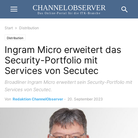
CHANNELOBSERVER
Das Online-Portal für die ITK-Branche
Start
Distribution
Distribution
Ingram Micro erweitert das
Security-Portfolio mit
Services von Secutec
Broadliner Ingram Micro erweitert sein Security-Portfolio mit
Services von Secutec.
Von
Redaktion ChannelObserver
-
20. September 2023