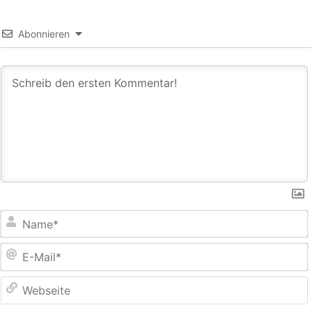
Abonnieren
E
M