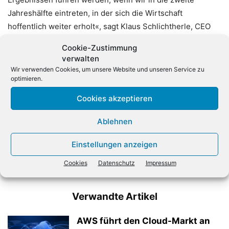
Jahreshälfte eintreten, in der sich die Wirtschaft
hoffentlich weiter erholt«, sagt Klaus Schlichtherle, CEO
der Infinigate Group.
Cookie-Zustimmung
verwalten
Wir verwenden Cookies, um unsere Website und unseren Service zu
optimieren.
Cookies akzeptieren
Ablehnen
Vorheriger Artikel
Nächster Artikel
Konsumflaute und Händler-
Softwarehersteller
Einstellungen anzeigen
Frust vor dem
Nemetschek wächst deutlich
Jahresendgeschäft
nach GoCanvas-Übernahme
Cookies
Datenschutz
Impressum
Verwandte Artikel
AWS führt den Cloud-Markt an