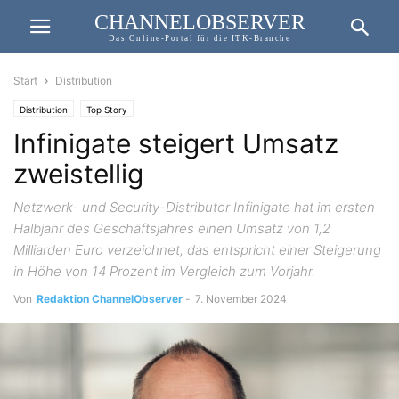
CHANNELOBSERVER
Das Online-Portal für die ITK-Branche
Start
Distribution
Distribution
Top Story
Infinigate steigert Umsatz
zweistellig
Netzwerk- und Security-Distributor Infinigate hat im ersten
Halbjahr des Geschäftsjahres einen Umsatz von 1,2
Milliarden Euro verzeichnet, das entspricht einer Steigerung
in Höhe von 14 Prozent im Vergleich zum Vorjahr.
Von
Redaktion ChannelObserver
-
7. November 2024