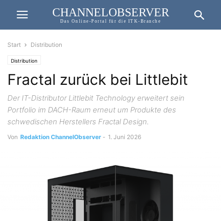
CHANNELOBSERVER
Das Online-Portal für die ITK-Branche
Start
Distribution
Distribution
Fractal zurück bei Littlebit
Der IT-Distributor Littlebit Technology erweitert sein
Portfolio im DACH-Raum erneut um Produkte des
schwedischen Herstellers Fractal Design.
Von
Redaktion ChannelObserver
-
1. Juni 2026