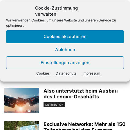
Cookie-Zustimmung
verwalten
Wir verwenden Cookies, um unsere Website und unseren Service zu
optimieren.
Cookies akzeptieren
Vorheriger Artikel
Nächster Artikel
Argos Security erweitert
Nfon bestätigt
Ablehnen
Partnergeschäft
Jahresprognose nach
erstem Quartal 2026
Einstellungen anzeigen
Cookies
Datenschutz
Impressum
Verwandte Artikel
Also unterstützt beim Ausbau
des Lenovo-Geschäfts
DISTRIBUTION
Exclusive Networks: Mehr als 150
Teilnehmer bei den Summer