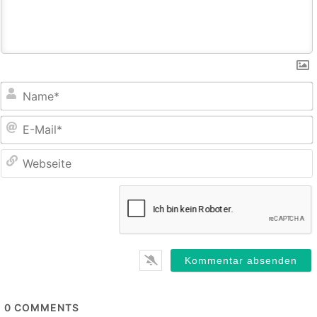
E
M
0
COMMENTS