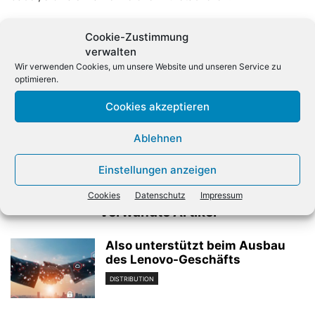
Cookie-Zustimmung
verwalten
Wir verwenden Cookies, um unsere Website und unseren Service zu
optimieren.
Cookies akzeptieren
Vorheriger Artikel
Nächster Artikel
Ablehnen
Avnet wird von Cisco
Fortinet startet
ausgezeichnet
Partnerprogramm für
Managed Security Provider
Einstellungen anzeigen
Cookies
Datenschutz
Impressum
Verwandte Artikel
Also unterstützt beim Ausbau
des Lenovo-Geschäfts
DISTRIBUTION