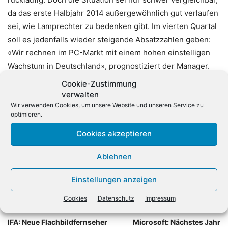
da das erste Halbjahr 2014 außergewöhnlich gut verlaufen
sei, wie Lamprechter zu bedenken gibt. Im vierten Quartal
soll es jedenfalls wieder steigende Absatzzahlen geben:
«Wir rechnen im PC-Markt mit einem hohen einstelligen
Wachstum in Deutschland», prognostiziert der Manager.
Erste Notebooks mit den neuen Prozessoren seien bereits
Cookie-Zustimmung
im Handel. Im Weihnachtsgeschäft sollen die Skylake-
verwalten
Prozessoren schon einen Anteil zwischen 25 und 30
Wir verwenden Cookies, um unsere Website und unseren Service zu
optimieren.
Prozent am Device-Geschäft haben.
Cookies akzeptieren
Ablehnen
Einstellungen anzeigen
Cookies
Datenschutz
Impressum
Vorheriger Artikel
Nächster Artikel
IFA: Neue Flachbildfernseher
Microsoft: Nächstes Jahr