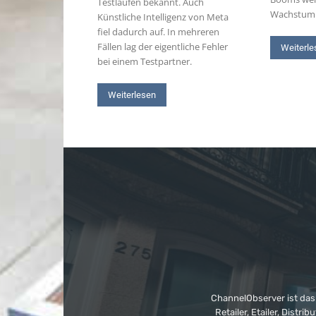
Testläufen bekannt. Auch
Wachstum
Künstliche Intelligenz von Meta
fiel dadurch auf. In mehreren
Fällen lag der eigentliche Fehler
Weiterle
bei einem Testpartner.
Weiterlesen
ChannelObserver ist das
Retailer, Etailer, Dist