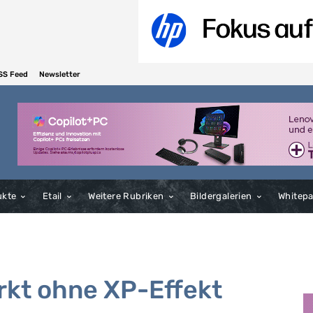
SS Feed
Newsletter
ukte
Etail
Weitere Rubriken
Bildergalerien
Whitep
kt ohne XP-Effekt