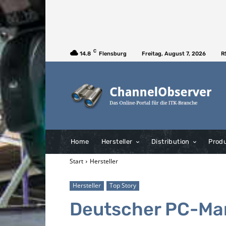
C
14.8
Flensburg
Freitag, August 7, 2026
R
Home
Hersteller
Distribution
Prod
Start
Hersteller
Hersteller
Top Story
Deutscher PC-Mar