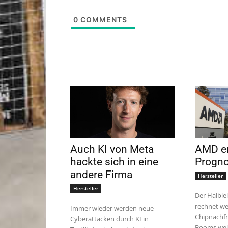
0
COMMENTS
Auch KI von Meta
AMD en
hackte sich in eine
Progn
andere Firma
Hersteller
Hersteller
Der Halble
rechnet w
Immer wieder werden neue
Chipnachfr
Cyberattacken durch KI in
Booms weit