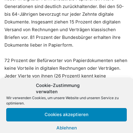
Generationen sind deutlich zurückhaltender. Bei den 50-
bis 64-Jährigen bevorzugt nur jeder Zehnte digitale
Dokumente. Insgesamt ziehen 15 Prozent den digitalen
Versand von Rechnungen und Verträgen klassischen
Briefen vor. 81 Prozent der Bundesbürger erhalten ihre
Dokumente lieber in Papierform.
72 Prozent der Befürworter von Papierdokumenten sehen
keine Vorteile in digitalen Rechnungen oder Verträgen.
Jeder Vierte von ihnen (26 Prozent) kennt keine
geeigneten Ablagesysteme für digitale Dokumente. Auch
Cookie-Zustimmung
Sicherheitsbedenken spielen eine wichtige Rolle. Jeder
verwalten
Wir verwenden Cookies, um unsere Website und unseren Service zu
Dritte (33 Prozent), der Papierbriefe dem digitalen
optimieren.
Versand vorzieht, befürchtet, dass bei der Übertragung
Unbefugte auf seine Rechnungen und Verträge zugreifen
Cookies akzeptieren
können. 14 Prozent von ihnen haben Bedenken, dass die
Ablehnen
digitalen Dokumente beim Versand verloren gehen