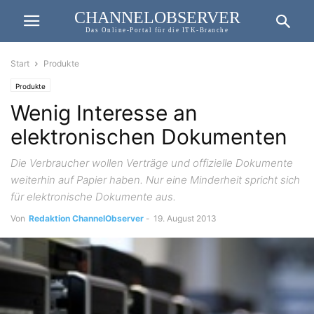
CHANNELOBSERVER
Das Online-Portal für die ITK-Branche
Start
Produkte
Produkte
Wenig Interesse an
elektronischen Dokumenten
Die Verbraucher wollen Verträge und offizielle Dokumente
weiterhin auf Papier haben. Nur eine Minderheit spricht sich
für elektronische Dokumente aus.
Von
Redaktion ChannelObserver
-
19. August 2013