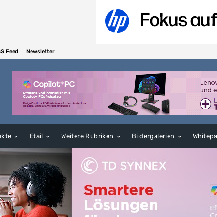
SS Feed
Newsletter
ukte
Etail
Weitere Rubriken
Bildergalerien
Whitep