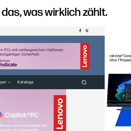
aper
Kataloge