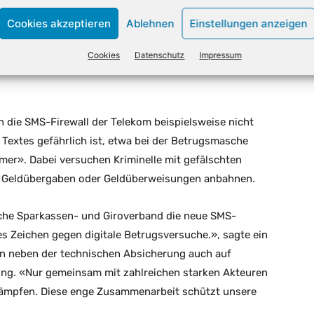
geheimnis und ist durch das
Cookies akzeptieren
Ablehnen
Einstellungen anzeigen
funkanbieter dürfen den Inhalt von Nachrichten nicht
iegt eine gesetzliche Ausnahme vor, etwa in der
Cookies
Datenschutz
Impressum
eiten ein, verdächtige oder betrügerische SMS proaktiv
 die SMS-Firewall der Telekom beispielsweise nicht
s Textes gefährlich ist, etwa bei der Betrugsmasche
er». Dabei versuchen Kriminelle mit gefälschten
n, Geldübergaben oder Geldüberweisungen anbahnen.
sche Sparkassen- und Giroverband die neue SMS-
kes Zeichen gegen digitale Betrugsversuche.», sagte ein
en neben der technischen Absicherung auch auf
ng. «Nur gemeinsam mit zahlreichen starken Akteuren
ekämpfen. Diese enge Zusammenarbeit schützt unsere