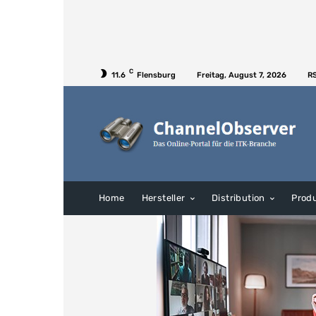
C
11.6
Flensburg
Freitag, August 7, 2026
R
Home
Hersteller
Distribution
Prod