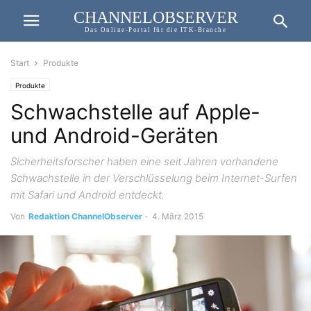
CHANNELOBSERVER
Das Online-Portal für die ITK-Branche
Start
Produkte
Produkte
Schwachstelle auf Apple-
und Android-Geräten
Sicherheitsforscher haben eine seit Jahren vorhandene
Schwachstelle in der Verschlüsselung beim Internet-Surfen
mit Safari und Android entdeckt.
Von
Redaktion ChannelObserver
-
4. März 2015