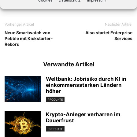
Cookies
Datenschutz
Impressum
Vorheriger Artikel
Nächster Artikel
Neue Smartwatch von
Also startet Enterprise
Pebble mit Kickstarter-
Services
Rekord
Verwandte Artikel
Weltbank: Jobrisiko durch KI in
einkommensstarken Ländern
höher
PRODUKTE
Krypto-Anleger verharren im
Dauerfrust
PRODUKTE