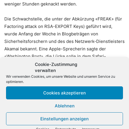
weniger Stunden geknackt werden.
Die Schwachstelle, die unter der Abkürzung «FREAK» (für
Factoring attack on RSA-EXPORT Keys) geführt wird,
wurde Anfang der Woche in Blogbeträgen von
Sicherheitsforschern und des des Netzwerk-Dienstleisters
Akamai bekannt. Eine Apple-Sprecherin sagte der
«Washington Post», die Lücke solle in dem Safari-
Webbrowser kommende Woche geschlossen werden.
Cookie-Zustimmung
verwalten
Google erklärte der Zeitung, den Herstellern von Android-
Wir verwenden Cookies, um unsere Website und unseren Service zu
Geräten sei bereits eine Lösung für das Problem zur
optimieren.
Verfügung gestellt worden. Unklar ist noch, wie die
Cookies akzeptieren
Hersteller der Android-Geräte die Updates verteilen
werden. (dpa)
Ablehnen
Einstellungen anzeigen