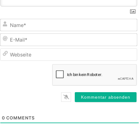
E
M
0
COMMENTS