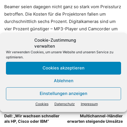
Beamer seien dagegen nicht ganz so stark vom Preissturz
betroffen. Die Kosten für die Projektoren fallen um
durchschnittlich sechs Prozent. Digitalkameras sind um
vier Prozent günstiger – MP3-Player und Camcorder um
jeweils zwei Prozent. Heimkinosysteme seien lediglich um
Cookie-Zustimmung
ein Prozent reduziert. EBook-Reader verhalten sich laut
verwalten
Analyse preisstabil. Die Kosten für Spielekonsolen seien
Wir verwenden Cookies, um unsere Website und unseren Service zu
optimieren.
sogar um zwei Prozent gestiegen.
Cookies akzeptieren
Ablehnen
Einstellungen anzeigen
Cookies
Datenschutz
Impressum
Vorheriger Artikel
Nächster Artikel
Dell: „Wir wachsen schneller
Multichannel-Händler
als HP, Cisco oder IBM“
erwarten steigende Umsätze