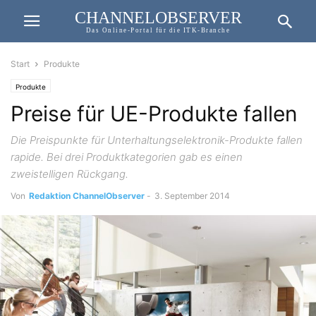
CHANNELOBSERVER
Das Online-Portal für die ITK-Branche
Start
Produkte
Produkte
Preise für UE-Produkte fallen
Die Preispunkte für Unterhaltungselektronik-Produkte fallen
rapide. Bei drei Produktkategorien gab es einen
zweistelligen Rückgang.
Von
Redaktion ChannelObserver
-
3. September 2014