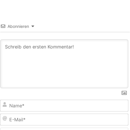
Abonnieren
E
M