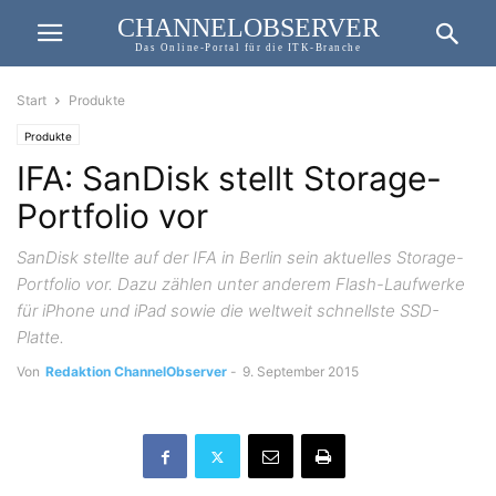
CHANNELOBSERVER
Das Online-Portal für die ITK-Branche
Start
Produkte
Produkte
IFA: SanDisk stellt Storage-
Portfolio vor
SanDisk stellte auf der IFA in Berlin sein aktuelles Storage-
Portfolio vor. Dazu zählen unter anderem Flash-Laufwerke
für iPhone und iPad sowie die weltweit schnellste SSD-
Platte.
Von
Redaktion ChannelObserver
-
9. September 2015