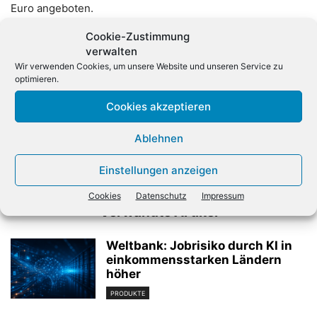
Euro angeboten.
Cookie-Zustimmung
verwalten
Wir verwenden Cookies, um unsere Website und unseren Service zu
optimieren.
Cookies akzeptieren
Vorheriger Artikel
Nächster Artikel
Ablehnen
Multiroom-Systeme auf der
Acmeo: Alles was
IFA: Software gibt den Ton an
Systemhäuser brauchen
Einstellungen anzeigen
Cookies
Datenschutz
Impressum
Verwandte Artikel
Weltbank: Jobrisiko durch KI in
einkommensstarken Ländern
höher
PRODUKTE